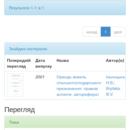
Результати 1-1 зі 1.
назад
1
далі
Знайдені матеріали:
Попередній
Дата
Назва
Автор(и)
перегляд
випуску
2001
Оренда земель
Ільницька,
сільськогосподарського
Н.В.
;
призначення: правові
Ilnytska,
аспекти: автореферат
N.V.
Перегляд
Тема