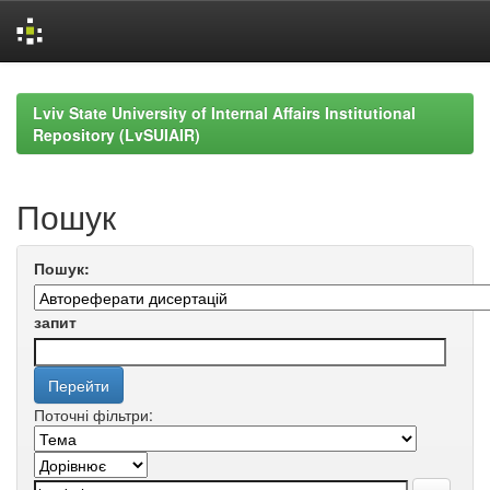
Skip
navigation
Lviv State University of Internal Affairs Institutional
Repository (LvSUIAIR)
Пошук
Пошук:
запит
Поточні фільтри: