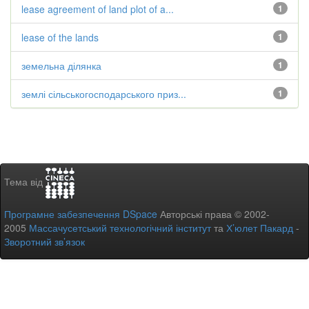
lease agreement of land plot of a...
1
lease of the lands
1
земельна ділянка
1
землі сільськогосподарського приз...
1
Тема від
Програмне забезпечення DSpace
Авторські права © 2002-
2005
Массачусетський технологічний інститут
та
Х’юлет Пакард
-
Зворотний зв’язок