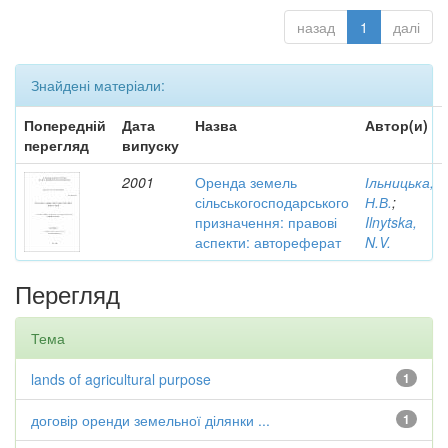
назад
1
далі
Знайдені матеріали:
Попередній
Дата
Назва
Автор(и)
перегляд
випуску
2001
Оренда земель
Ільницька,
сільськогосподарського
Н.В.
;
призначення: правові
Ilnytska,
аспекти: автореферат
N.V.
Перегляд
Тема
lands of agricultural purpose
1
договір оренди земельної ділянки ...
1