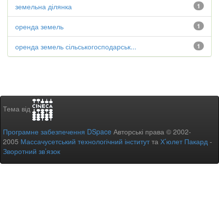
земельна ділянка
1
оренда земель
1
оренда земель сільськогосподарськ...
1
Тема від
Програмне забезпечення DSpace
Авторські права © 2002-
2005
Массачусетський технологічний інститут
та
Х’юлет Пакард
-
Зворотний зв’язок