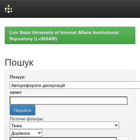
Skip
navigation
Lviv State University of Internal Affairs Institutional
Repository (LvSUIAIR)
Пошук
Пошук:
запит
Поточні фільтри: