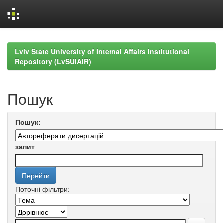
Skip
navigation
Lviv State University of Internal Affairs Institutional
Repository (LvSUIAIR)
Пошук
Пошук:
запит
Поточні фільтри: