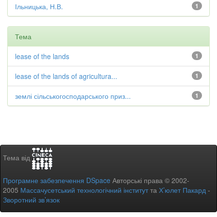
Ільницька, Н.В.
1
Тема
lease of the lands
1
lease of the lands of agricultura...
1
землі сільськогосподарського приз...
1
Тема від
Програмне забезпечення DSpace
Авторські права © 2002-
2005
Массачусетський технологічний інститут
та
Х’юлет Пакард
-
Зворотний зв’язок