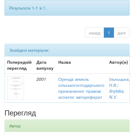
Результати 1-1 зі 1.
назад
1
далі
Знайдені матеріали:
Попередній
Дата
Назва
Автор(и)
перегляд
випуску
2001
Оренда земель
Ільницька,
сільськогосподарського
Н.В.
;
призначення: правові
Ilnytska,
аспекти: автореферат
N.V.
Перегляд
Автор