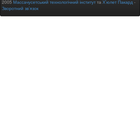
2005
Массачусетський технологічний інститут
та
Х’юлет Пакард
-
Зворотний зв’язок