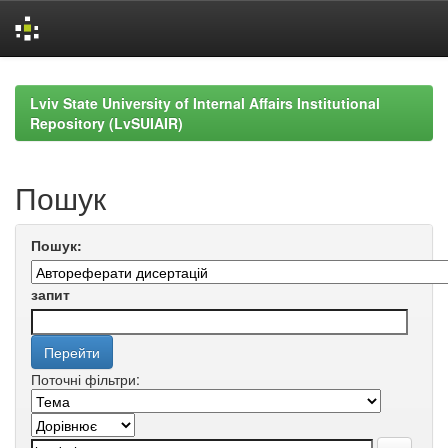
Skip
navigation
Lviv State University of Internal Affairs Institutional
Repository (LvSUIAIR)
Пошук
Пошук:
запит
Поточні фільтри: