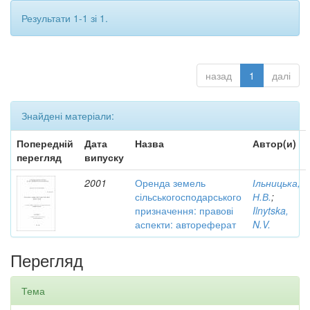
Результати 1-1 зі 1.
назад
1
далі
Знайдені матеріали:
Попередній
Дата
Назва
Автор(и)
перегляд
випуску
2001
Оренда земель
Ільницька,
сільськогосподарського
Н.В.
;
призначення: правові
Ilnytska,
аспекти: автореферат
N.V.
Перегляд
Тема