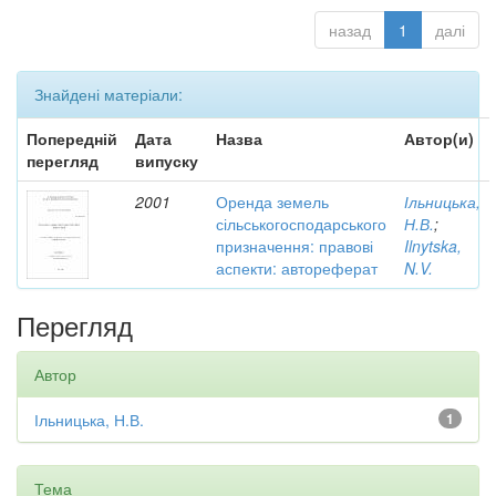
назад
1
далі
Знайдені матеріали:
Попередній
Дата
Назва
Автор(и)
перегляд
випуску
2001
Оренда земель
Ільницька,
сільськогосподарського
Н.В.
;
призначення: правові
Ilnytska,
аспекти: автореферат
N.V.
Перегляд
Автор
Ільницька, Н.В.
1
Тема