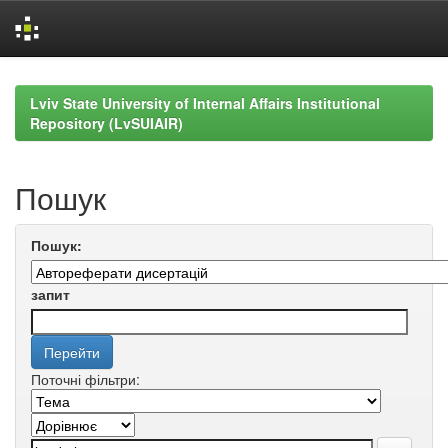
Skip
navigation
Lviv State University of Internal Affairs Institutional
Repository (LvSUIAIR)
Пошук
Пошук:
запит
Поточні фільтри: