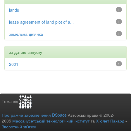
lands
1
lease agreement of land plot of a...
1
земельна ділянка
1
за датою випуску
2001
1
Тема від
Програмне забезпечення DSpace
Авторські права © 2002-
2005
Массачусетський технологічний інститут
та
Х’юлет Пакард
-
Зворотний зв’язок