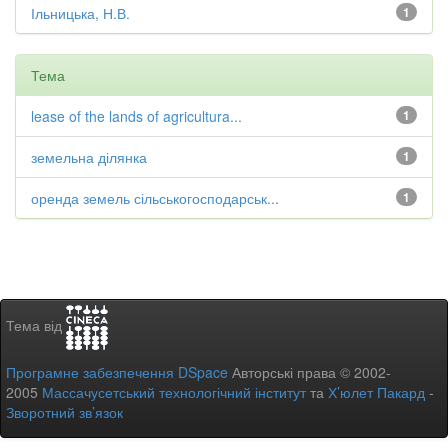
Ільницька, Н.В.
1
Тема
lease of the lands of agricultura...
1
земельна ділянка
1
оренда земель сільськогосподарськ...
1
Тема від
Програмне забезпечення DSpace
Авторські права © 2002-
2005
Массачусетський технологічний інститут
та
Х’юлет Пакард
-
Зворотний зв’язок