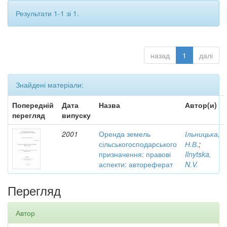
Результати 1-1 зі 1.
назад
1
далі
Знайдені матеріали:
Попередній
Дата
Назва
Автор(и)
перегляд
випуску
2001
Оренда земель
Ільницька,
сільськогосподарського
Н.В.
;
призначення: правові
Ilnytska,
аспекти: автореферат
N.V.
Перегляд
Автор