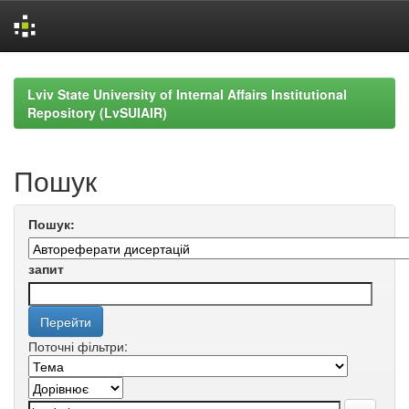
Skip
navigation
Lviv State University of Internal Affairs Institutional
Repository (LvSUIAIR)
Пошук
Пошук:
запит
Поточні фільтри: