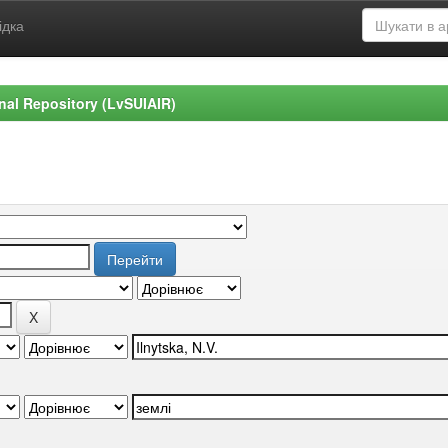
ідка
ional Repository (LvSUIAIR)