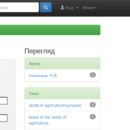
Вхід:
Мова
Перегляд
Автор
Ільницька, Н.В.
1
Тема
lands of agricultural purpose
1
lease of the lands of
1
agricultura...