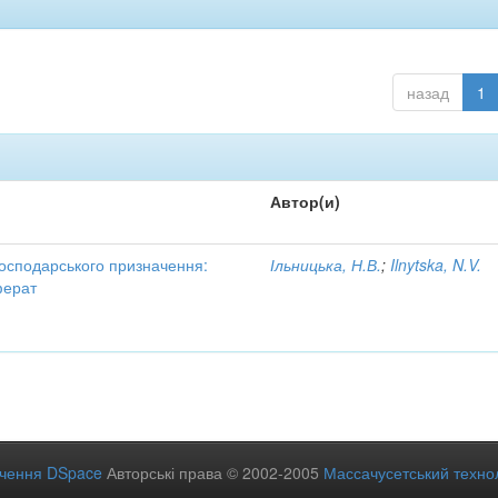
назад
1
Автор(и)
осподарського призначення:
Ільницька, Н.В.
;
Ilnytska, N.V.
ферат
ечення DSpace
Авторські права © 2002-2005
Массачусетський технол