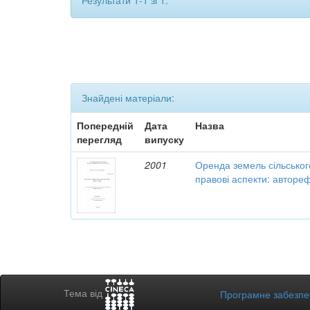
Результати 1-1 зі 1.
Знайдені матеріали:
Попередній
Дата
Назва
перегляд
випуску
2001
Оренда земель сільськог
правові аспекти: авторе
Тема від
Програмне забезп