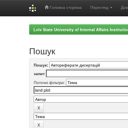
Головна сторінка
Перегляд
Дов
Skip
navigation
Lviv State University of Internal Affairs Institut
Пошук
Пошук:
запит
Поточні фільтри: