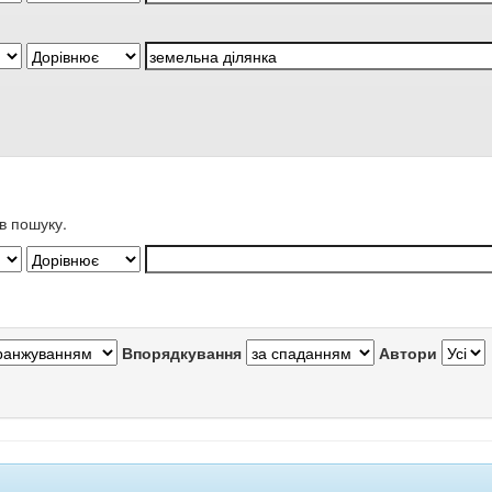
в пошуку.
Впорядкування
Автори