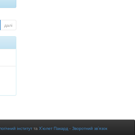
далі
огічний інститут
та
Х’юлет Пакард
-
Зворотний зв’язок