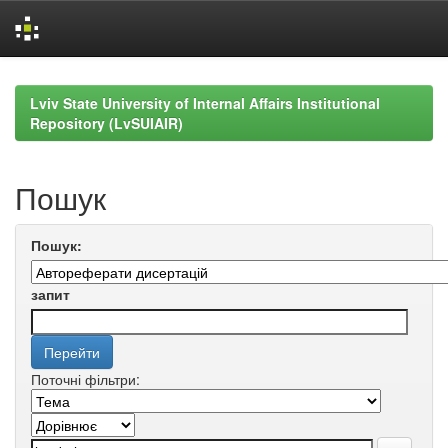
Skip
navigation
Lviv State University of Internal Affairs Institutional
Repository (LvSUIAIR)
Пошук
Пошук:
запит
Поточні фільтри: