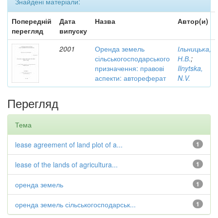
Знайдені матеріали:
Попередній
Дата
Назва
Автор(и)
перегляд
випуску
2001
Оренда земель
Ільницька,
сільськогосподарського
Н.В.
;
призначення: правові
Ilnytska,
аспекти: автореферат
N.V.
Перегляд
Тема
lease agreement of land plot of a...
1
lease of the lands of agricultura...
1
оренда земель
1
оренда земель сільськогосподарськ...
1