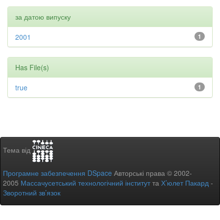
за датою випуску
2001
1
Has File(s)
true
1
Тема від
Програмне забезпечення DSpace
Авторські права © 2002-
2005
Массачусетський технологічний інститут
та
Х’юлет Пакард
-
Зворотний зв’язок