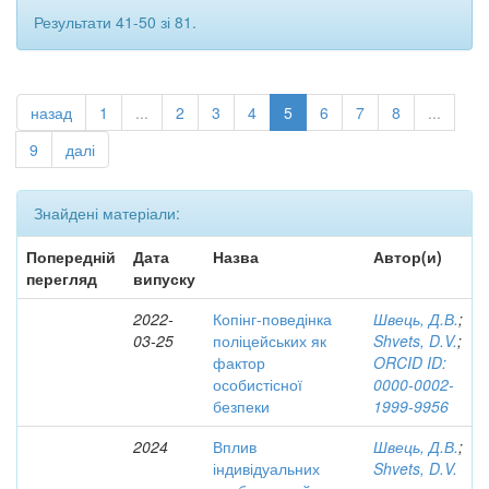
Результати 41-50 зі 81.
назад
1
...
2
3
4
5
6
7
8
...
9
далі
Знайдені матеріали:
Попередній
Дата
Назва
Автор(и)
перегляд
випуску
2022-
Копінг-поведінка
Швець, Д.В.
;
03-25
поліцейських як
Shvets, D.V.
;
фактор
ORCID ID:
особистісної
0000-0002-
безпеки
1999-9956
2024
Вплив
Швець, Д.В.
;
індивідуальних
Shvets, D.V.