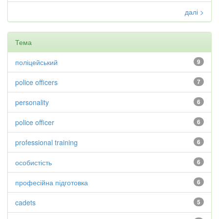
далі >
Тема
поліцейський
9
police officers
7
personality
6
police officer
6
professional training
6
особистість
6
професійна підготовка
6
cadets
5