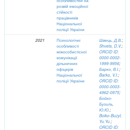
особливостей на
розвій емоційної
стійкості
працівників
Національної
поліції України
2021
Психологічні
Швець, Д.В.
;
особливості
Shvets, D.V.
;
міжособистісної
ORCID ID:
комунікації
0000-0002-
дільничних
1999-9956
;
офіцерів
Барко, В.І.
;
Національної
Barko, V.I.
;
поліції України
ORCID ID:
0000-0003-
4962-0975
;
Бойко-
Бузиль,
Ю.Ю.
;
Boiko-Buzyl,
Yu.Yu.
;
ORCID ID: