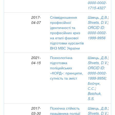
0000-0002-
1715-4327
2017-
Співвідношення
Швець, Д.В.
;
04-07
професійної
Shvets, D.V.
;
ідентичності та
ORCID ID:
професійних криз
0000-0002-
на етапі фахової
1999-9956
підготовки курсантів
ВНЗ МВС України
2021-
Психологічна
Швець, Д.В.
;
04-15
підготовка
Shvets, D.V.
;
поліцейських
ORCID ID:
«КОРД»: принципи,
0000-0002-
сутність та зміст
1999-9956
;
Бойчук,
С.С.
;
Boichuk,
S.S.
2017-
Психічна стійкість
Швець, Д.В.
;
03-30
працівника поліції
Shvets, D.V.
;