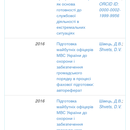
як основа
ORCID ID:
готовності до
0000-0002-
службової
1999-9956
діяльності в
екстремальних
ситуаціях
2016
Підготовка
Швець, Д.В.
;
майбутніх офіцерів
Shvets, D.V.
МВС України до
охорони і
забезпечення
громадського
порядку в процесі
фахової підготовки:
автореферат
2016
Підготовка
Швець, Д.В.
;
майбутніх офіцерів
Shvets, D.V.
МВС України до
охорони і
забезпечення
громадського