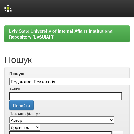
Skip
navigation
Lviv State University of Internal Affairs Institutional
Repository (LvSUIAIR)
Пошук
Пошук:
запит
Поточні фільтри: