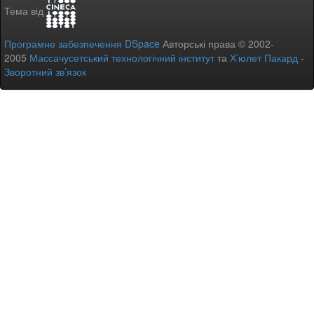
Тема від
Програмне забезпечення DSpace
Авторські права © 2002-
2005
Массачусетський технологічний інститут
та
Х’юлет Пакард
-
Зворотний зв’язок