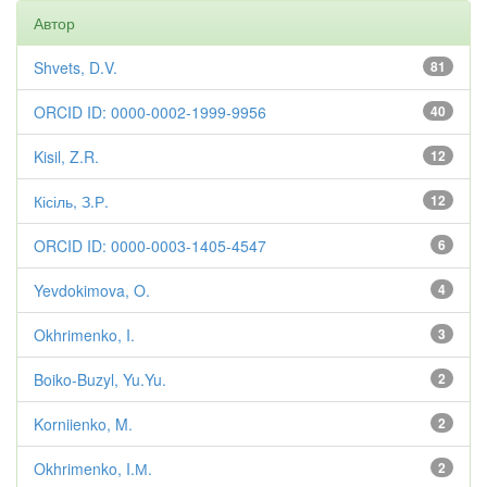
Автор
Shvets, D.V.
81
ORCID ID: 0000-0002-1999-9956
40
Kisil, Z.R.
12
Кісіль, З.Р.
12
ORCID ID: 0000-0003-1405-4547
6
Yevdokimova, O.
4
Okhrimenko, I.
3
Boiko-Buzyl, Yu.Yu.
2
Korniienko, M.
2
Okhrimenko, I.М.
2