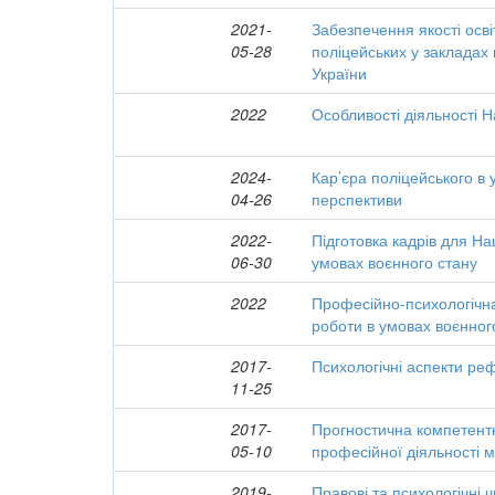
2021-
Забезпечення якості осві
05-28
поліцейських у закладах
України
2022
Особливості діяльності Н
2024-
Кар’єра поліцейського в 
04-26
перспективи
2022-
Підготовка кадрів для Нац
06-30
умовах воєнного стану
2022
Професійно-психологічна
роботи в умовах воєнног
2017-
Психологічні аспекти ре
11-25
2017-
Прогностична компетентн
05-10
професійної діяльності 
2019-
Правові та психологічні