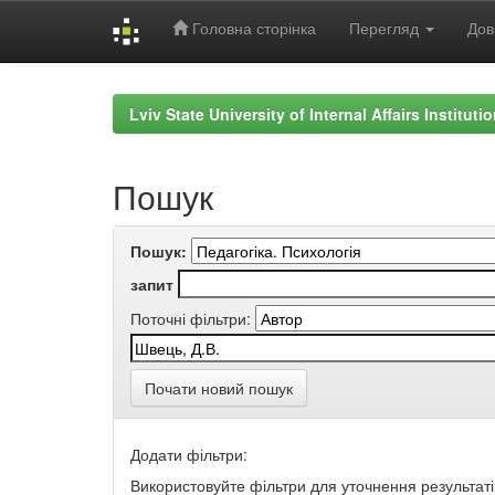
Головна сторінка
Перегляд
Дов
Skip
navigation
Lviv State University of Internal Affairs Institut
Пошук
Пошук:
запит
Поточні фільтри:
Почати новий пошук
Додати фільтри:
Використовуйте фільтри для уточнення результаті