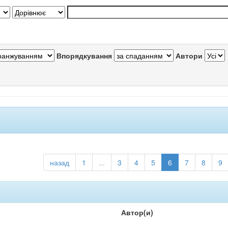
Впорядкування
Автори
назад
1
...
3
4
5
6
7
8
9
Автор(и)