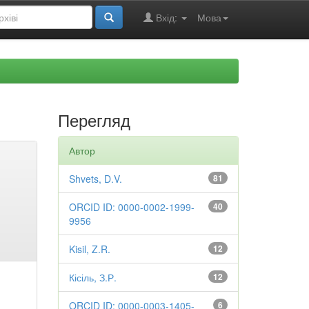
Вхід:
Мова
Перегляд
Автор
Shvets, D.V.
81
ORCID ID: 0000-0002-1999-
40
9956
Kisil, Z.R.
12
Кісіль, З.Р.
12
ORCID ID: 0000-0003-1405-
6