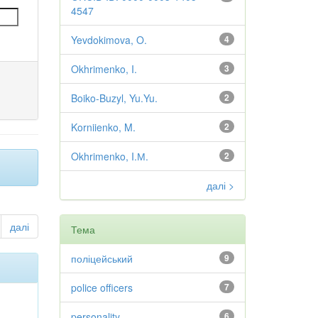
4547
Yevdokimova, O.
4
Okhrimenko, I.
3
Boiko-Buzyl, Yu.Yu.
2
Korniienko, M.
2
Okhrimenko, I.М.
2
далі >
далі
Тема
поліцейський
9
police officers
7
personality
6