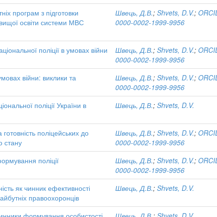
тніх програм з підготовки
Швець, Д.В.
;
Shvets, D.V.
;
ORCID
 вищої освіти системи МВС
0000-0002-1999-9956
аціональної поліції в умовах війни
Швець, Д.В.
;
Shvets, D.V.
;
ORCID
0000-0002-1999-9956
умовах війни: виклики та
Швець, Д.В.
;
Shvets, D.V.
;
ORCID
0000-0002-1999-9956
іональної поліції України в
Швець, Д.В.
;
Shvets, D.V.
 готовність поліцейських до
Швець, Д.В.
;
Shvets, D.V.
;
ORCID
о стану
0000-0002-1999-9956
формування поліції
Швець, Д.В.
;
Shvets, D.V.
;
ORCID
0000-0002-1999-9956
ість як чинник ефективності
Швець, Д.В.
;
Shvets, D.V.
майбутніх правоохоронців
 чинники формування особистості
Швець, Д.В.
;
Shvets, D.V.