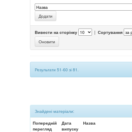
Вивести на сторінку
|
Сортування
Результати 51-60 зі 81.
Знайдені матеріали:
Попередній
Дата
Назва
перегляд
випуску