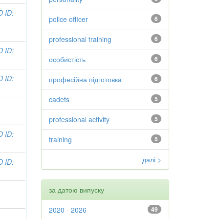
 ID:
police officer
6
professional training
6
 ID:
особистість
6
 ID:
професійна підготовка
6
cadets
5
professional activity
5
 ID:
training
5
далі >
 ID:
за датою випуску
2020 - 2026
49