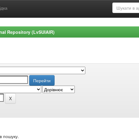
ідка
ional Repository (LvSUIAIR)
в пошуку.