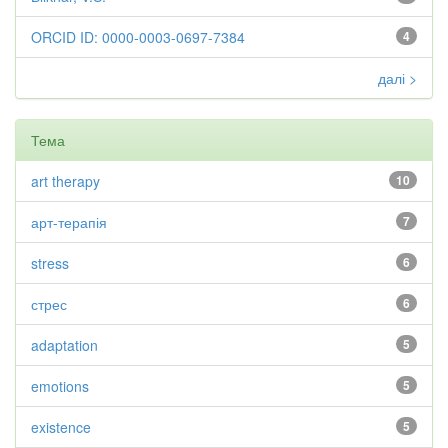
ORCID ID: 0000-0003-0697-7384
4
далі >
Тема
art therapy
10
арт-терапія
7
stress
6
стрес
6
adaptation
5
emotions
5
existence
5