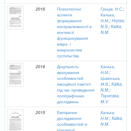
2016
Психологічні
Гриців, Н.С.
;
аспекти
Калька,
формування
Н.М.
;
Hrytsiv,
контрзалежності в
N.S.
;
Kalka,
контексті
N.M.
функціонування
мікро- і
макросистем
суспільства
2016
Доцільність
Калька,
врахування
Н.М.
;
особливостей
Цивінська,
емоційної пам'яті
М.В.
;
Kalka,
під час проведення
N.M.
;
поліграфічних
Tsyvinska,
досліджень
M.V.
2015
Емпіричне
Калька,
дослідження
Н.М.
;
Kalka,
особливостей я-
N.M.
концепції