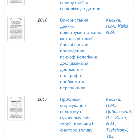
впливу сім'ї на
соціалізацію дитини
2016
Використання
Калька,
деяких
Н.М.
;
Kalka,
неінструментальних
N.M.
методів детекції
брехні під час
проведення
психофізіологічних
досліджень за
допомогою
поліграфа:
проблеми та
перспективи
2017
Проблеми
Калька,
формування
Н.М.
;
селфізму в
Цибрівський,
сучасному світі:
Я.І.
;
Kalka,
теорії, причини і
N.M.
;
фактори впливу
Tsybrivskyi,
Ya.I.