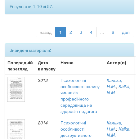
Результати 1-10 зі 57.
назад
1
2
3
4
...
6
далі
Знайдені матеріали:
Попередній
Дата
Назва
Автор(и)
перегляд
випуску
2013
Психологічні
Калька,
особливості впливу
Н.М.
;
Kalka,
чинників
N.M.
професійного
середовища на
здоров'я педагога
2014
Психологічні
Калька,
особливості
Н.М.
;
Kalka,
деструктивного
N.M.