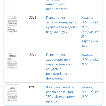
андрогінних
особистостей
2018
Психологічні
Калька,
аспекти інтеграції в
Н.М.
;
Kalka,
суспільство людей з
N.M.
;
вадами слуху
Цибрівський,
Я.І.
;
Tsybrivskyi,
Ya.I.
2014
Психологічні
Калька,
характеристики
Н.М.
;
Kalka,
дауншифтінгу як
N.M.
соціально-
психологічного
феномена
2015
Феномен селфі як
Калька,
спосіб презентації
Н.М.
;
Kalka,
"Я" у віртуальному
N.M.
просторі