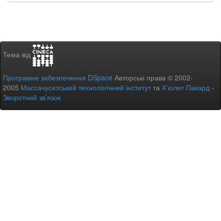
Тема від
Програмне забезпечення DSpace
Авторські права © 2002-
2005
Массачусетський технологічний інститут
та
Х’юлет Пакард
-
Зворотний зв’язок