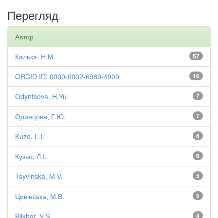
Перегляд
Автор
Калька, Н.М.
57
ORCID ID: 0000-0002-6989-4909
16
Odyntsova, H.Yu.
7
Одинцова, Г.Ю.
7
Kuzo, L.I.
6
Кузьо, Л.І.
6
Tsyvinska, M.V.
5
Цивінська, М.В.
5
Blikhar, V.S.
4