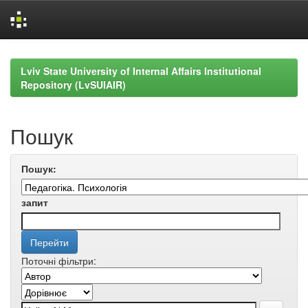
Skip
navigation
Lviv State University of Internal Affairs Institutional
Repository (LvSUIAIR)
Пошук
Пошук:
запит
Поточні фільтри: