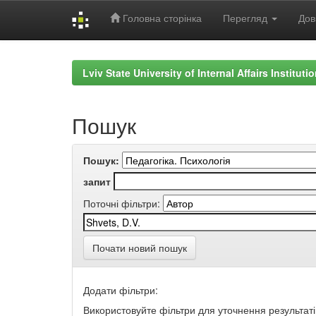
Головна сторінка
Перегляд
Дов
Skip
navigation
Lviv State University of Internal Affairs Institut
Пошук
Пошук:
запит
Поточні фільтри:
Почати новий пошук
Додати фільтри:
Використовуйте фільтри для уточнення результаті