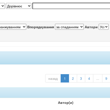
Впорядкування
Автори
назад
1
2
3
4
...
9
Автор(и)