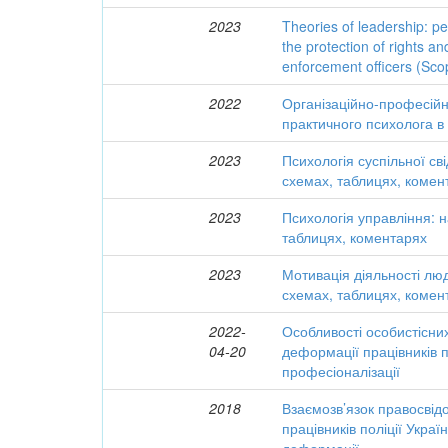
2023
Theories of leadership: p
the protection of rights an
enforcement officers (Sco
2022
Організаційно-професійн
практичного психолога в 
2023
Психологія суспільної св
схемах, таблицях, комен
2023
Психологія управління: н
таблицях, коментарях
2023
Мотивація діяльності лю
схемах, таблицях, комен
2022-
Особливості особистісни
04-20
деформації працівників п
професіоналізації
2018
Взаємозв’язок правосвідо
працівників поліції Украї