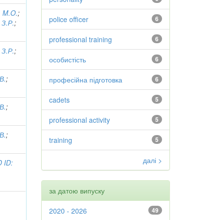
 M.O.
;
police officer
6
, З.Р.
;
professional training
6
, З.Р.
;
особистість
6
В.
;
професійна підготовка
6
cadets
5
В.
;
professional activity
5
В.
;
training
5
далі >
 ID:
за датою випуску
2020 - 2026
49