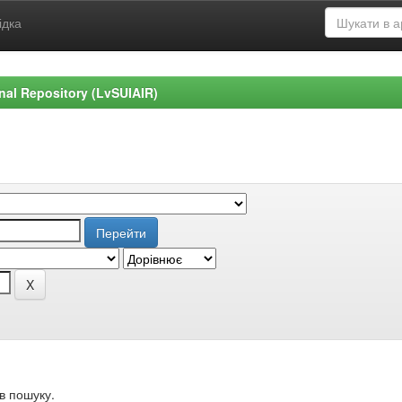
ідка
ional Repository (LvSUIAIR)
в пошуку.