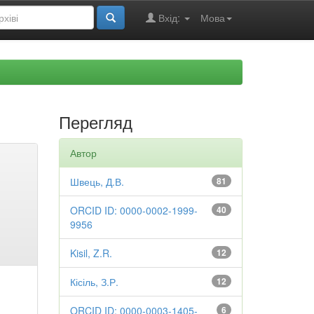
Вхід:
Мова
Перегляд
Автор
Швець, Д.В.
81
ORCID ID: 0000-0002-1999-
40
9956
Kisil, Z.R.
12
Кісіль, З.Р.
12
ORCID ID: 0000-0003-1405-
6