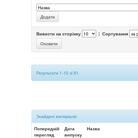
Вивести на сторінку
|
Сортування
Результати 1-10 зі 81.
Знайдені матеріали:
Попередній
Дата
Назва
перегляд
випуску