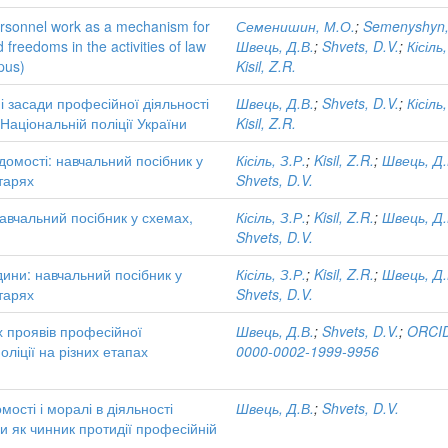
ersonnel work as a mechanism for
Семенишин, М.О.
;
Semenyshyn,
d freedoms in the activities of law
Швець, Д.В.
;
Shvets, D.V.
;
Кісіль
pus)
Kisil, Z.R.
і засади професійної діяльності
Швець, Д.В.
;
Shvets, D.V.
;
Кісіль
Національній поліції України
Kisil, Z.R.
ідомості: навчальний посібник у
Кісіль, З.Р.
;
Kisil, Z.R.
;
Швець, Д.
тарях
Shvets, D.V.
авчальний посібник у схемах,
Кісіль, З.Р.
;
Kisil, Z.R.
;
Швець, Д.
Shvets, D.V.
дини: навчальний посібник у
Кісіль, З.Р.
;
Kisil, Z.R.
;
Швець, Д.
тарях
Shvets, D.V.
х проявів професійної
Швець, Д.В.
;
Shvets, D.V.
;
ORCID
оліції на різних етапах
0000-0002-1999-9956
мості і моралі в діяльності
Швець, Д.В.
;
Shvets, D.V.
ни як чинник протидії професійній