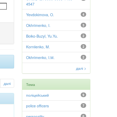
4547
Yevdokimova, O.
4
Okhrimenko, I.
3
Boiko-Buzyl, Yu.Yu.
2
Korniienko, M.
2
Okhrimenko, I.М.
2
далі >
далі
Тема
поліцейський
9
police officers
7
personality
6