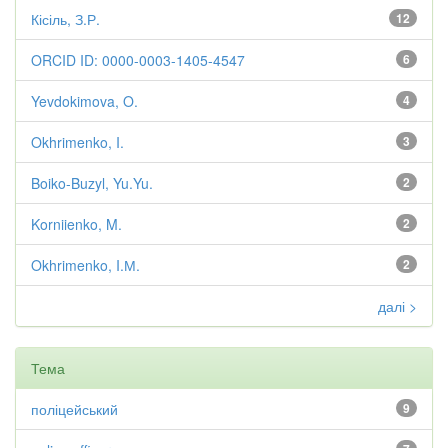
Кісіль, З.Р.
12
ORCID ID: 0000-0003-1405-4547
6
Yevdokimova, O.
4
Okhrimenko, I.
3
Boiko-Buzyl, Yu.Yu.
2
Korniienko, M.
2
Okhrimenko, I.М.
2
далі >
Тема
поліцейський
9