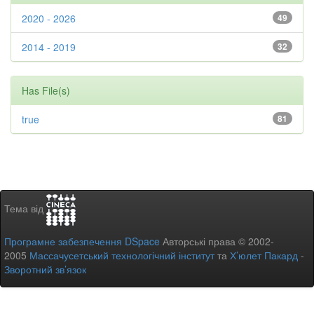
2020 - 2026
49
2014 - 2019
32
Has File(s)
true
81
Тема від
Програмне забезпечення DSpace
Авторські права © 2002-
2005
Массачусетський технологічний інститут
та
Х’юлет Пакард
-
Зворотний зв’язок