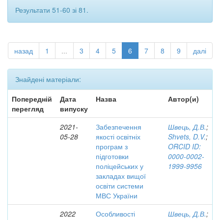
Результати 51-60 зі 81.
назад
1
...
3
4
5
6
7
8
9
далі
Знайдені матеріали:
Попередній
Дата
Назва
Автор(и)
перегляд
випуску
2021-
Забезпечення
Швець, Д.В.
;
05-28
якості освітніх
Shvets, D.V.
;
програм з
ORCID ID:
підготовки
0000-0002-
поліцейських у
1999-9956
закладах вищої
освіти системи
МВС України
2022
Особливості
Швець, Д.В.
;