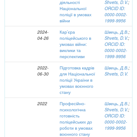
діяльності
Shvets, D.V.
;
Національної
ORCID ID:
поліції в умовах
0000-0002-
війни
1999-9956
2024-
Кар’єра
Швець, Д.В.
;
04-26
поліцейського в
Shvets, D.V.
;
умовах війни:
ORCID ID:
виклики та
0000-0002-
перспективи
1999-9956
2022-
Підготовка кадрів
Швець, Д.В.
;
06-30
для Національної
Shvets, D.V.
поліції України в
умовах воєнного
стану
2022
Професійно-
Швець, Д.В.
;
психологічна
Shvets, D.V.
;
готовність
ORCID ID:
поліцейських до
0000-0002-
роботи в умовах
1999-9956
воєнного стану