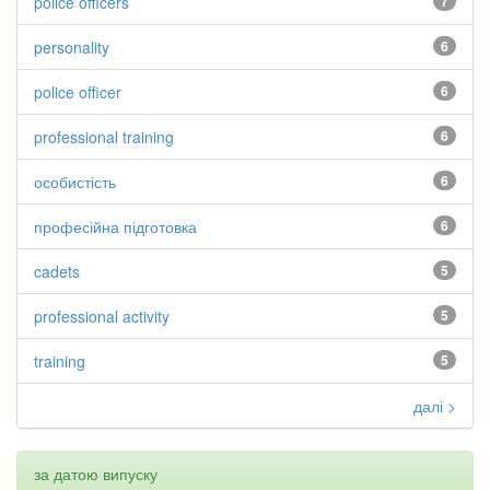
police officers
7
personality
6
police officer
6
professional training
6
особистість
6
професійна підготовка
6
cadets
5
professional activity
5
training
5
далі >
за датою випуску