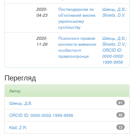
2020-
Постмодернізм як
Швець, Д.В.
;
04-23
об’єктивний виклик
Shvets, D.V.
українському
суспільству
2020-
Психолого-правові
Швець, Д.В.
;
11-26
контексти вивчення
Shvets, D.V.
;
особистості
ORCID ID:
правоохоронця
0000-0002-
1999-9956
Перегляд
Автор
Швець, Д.В.
81
ORCID ID: 0000-0002-1999-9956
40
Kisil, Z.R.
12