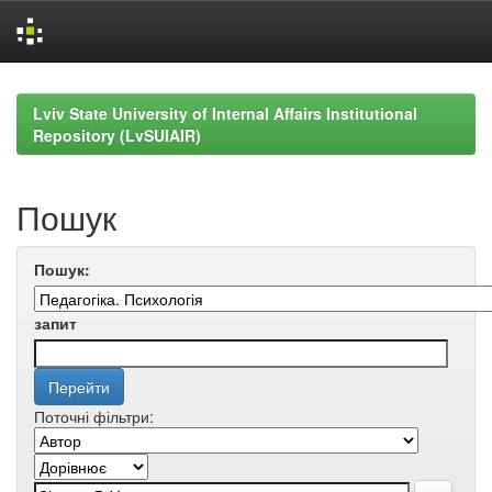
Skip
navigation
Lviv State University of Internal Affairs Institutional
Repository (LvSUIAIR)
Пошук
Пошук:
запит
Поточні фільтри: