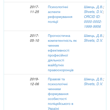
2017-
Психологічні
Швець, Д.В.
;
11-25
аспекти
Shvets, D.V.
;
реформування
ORCID ID:
поліції
0000-0002-
1999-9956
2017-
Прогностична
Швець, Д.В.
;
05-10
компетентність як
Shvets, D.V.
чинник
ефективності
професійної
діяльності
майбутніх
правоохоронців
2019-
Правові та
Швець, Д.В.
;
12-06
психологічні
Shvets, D.V.
чинники
формування
особистості
поліцейського в
Україні