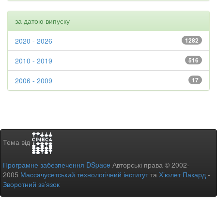
за датою випуску
2020 - 2026
1282
2010 - 2019
516
2006 - 2009
17
Тема від
Програмне забезпечення DSpace
Авторські права © 2002-
2005
Массачусетський технологічний інститут
та
Х’юлет Пакард
-
Зворотний зв’язок