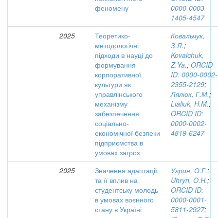
феномену
0000-0003-
1405-4547
2025
Теоретико-
Ковальчук,
методологічні
З.Я.
;
підходи в науці до
Kovalchuk,
формування
Z.Ya.
;
ORCID
корпоративної
ID: 0000-0002-
культури як
2355-2129
;
управлінського
Лялюк, Г.М.
;
механізму
Lialiuk, H.M.
;
забезпечення
ORCID ID:
соціально-
0000-0002-
економічної безпеки
4819-6247
підприємства в
умовах загроз
2025
Значення адаптації
Угрин, О.Г.
;
та її вплив на
Uhryn, O.H.
;
студентську молодь
ORCID ID:
в умовах воєнного
0000-0001-
стану в Україні
5811-2927
;