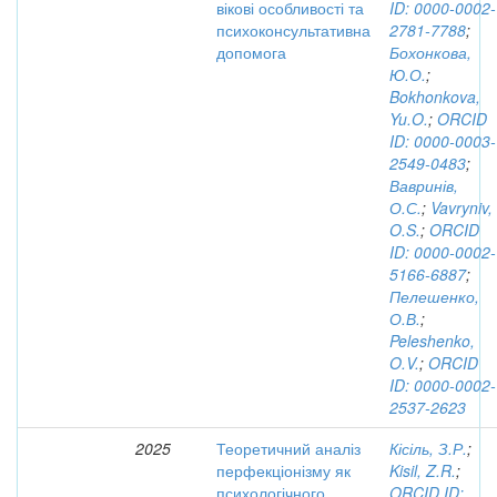
вікові особливості та
ID: 0000-0002-
психоконсультативна
2781-7788
;
допомога
Бохонкова,
Ю.О.
;
Bokhonkova,
Yu.O.
;
ORCID
ID: 0000-0003-
2549-0483
;
Вавринів,
О.С.
;
Vavryniv,
O.S.
;
ORCID
ID: 0000-0002-
5166-6887
;
Пелешенко,
О.В.
;
Peleshenko,
O.V.
;
ORCID
ID: 0000-0002-
2537-2623
2025
Теоретичний аналіз
Кісіль, З.Р.
;
перфекціонізму як
Kisil, Z.R.
;
психологічного
ORCID ID: