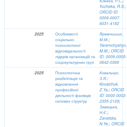
Южека, Р.С.
;
Yuzheka, R.S.
;
ORCID ID:
0009-0007-
6031-4182
2025
Особливості
Яремчишин,
соціально-
М.М.
;
психологічної
Yaremchyshyn,
відповідальності
M.M.
;
ORCID
лідерів організацій та
ID: 0009-0005-
соціокультурних груп
0642-0369
2025
Психологічна
Ковальчук,
реабілітація та
З.Я.
;
відновлення
Kovalchuk,
професійної
Z.Ya.
;
ORCID
діяльності фахівців
ID: 0000-0002-
силових структур
2355-2129
;
Завацька,
Н.Є.
;
Zavatska,
N.Ye.
;
ORCID