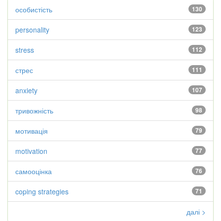
особистість
130
personality
123
stress
112
стрес
111
anxiety
107
тривожність
98
мотивація
79
motivation
77
самооцінка
76
coping strategies
71
далі >