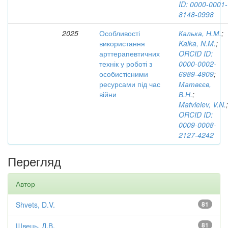
ID: 0000-0001-
8148-0998
2025
Особливості
Калька, Н.М.
;
використання
Kalka, N.M.
;
арттерапевтичних
ORCID ID:
технік у роботі з
0000-0002-
особистісними
6989-4909
;
ресурсами під час
Матвєєв,
війни
В.Н.
;
Matvieiev, V.N.
;
ORCID ID:
0009-0008-
2127-4242
Перегляд
Автор
Shvets, D.V.
81
Швець, Д.В.
81