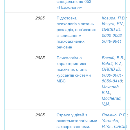
спеціальністю 053
«Психологія»
2025
Підготовка
Козира, П.В.
;
психологів з питань
Kozyra, P.V.
;
розладів, пов’язаних
ORCID ID:
із вживанням
0000-0002-
психоактивних
3046-9841
речовин
2025
Психологічна
Багрій, В.В.
;
характеристика
Bahrii, V.V.
;
психічних станів
ORCID ID:
курсантів системи
0000-0001-
МВС
5650-8418
;
Мочерад,
В.М.
;
Mocherad,
V.M.
2025
Страхи у дітей з
Яремко, Р.Я.
;
онкогематологічними
Yaremko,
захворюваннями:
R.Ya.
;
ORCID