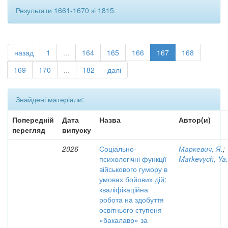
Результати 1661-1670 зі 1815.
назад
1
...
164
165
166
167
168
169
170
...
182
далі
Знайдені матеріали:
Попередній
Дата
Назва
Автор(и)
перегляд
випуску
2026
Соціально-
Маркевич, Я.
;
психологічні функції
Markevych, Ya.
військового гумору в
умовах бойових дій:
кваліфікаційна
робота на здобуття
освітнього ступеня
«бакалавр» за