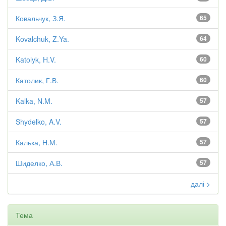
Ковальчук, З.Я.
65
Kovalchuk, Z.Ya.
64
Katolyk, H.V.
60
Католик, Г.В.
60
Kalka, N.M.
57
Shydelko, A.V.
57
Калька, Н.М.
57
Шиделко, А.В.
57
далі >
Тема