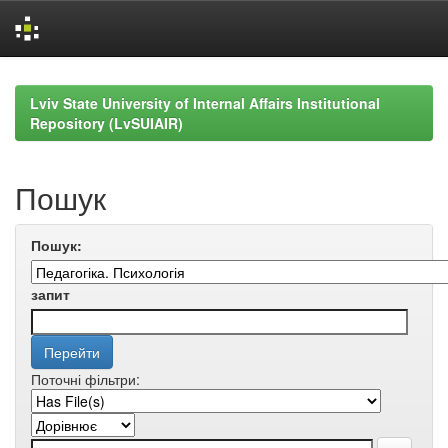
Skip
navigation
Lviv State University of Internal Affairs Institutional
Repository (LvSUIAIR)
Пошук
Пошук:
запит
Поточні фільтри: