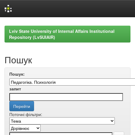
Skip
navigation
Lviv State University of Internal Affairs Institutional
Repository (LvSUIAIR)
Пошук
Пошук:
запит
Поточні фільтри: