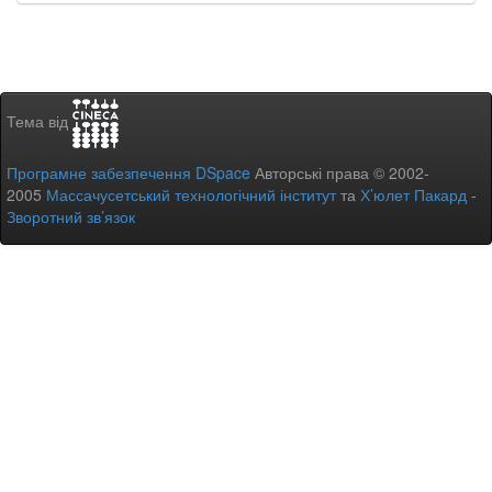
Тема від
Програмне забезпечення DSpace
Авторські права © 2002-
2005
Массачусетський технологічний інститут
та
Х’юлет Пакард
-
Зворотний зв’язок