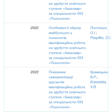
на здобуття освітнього
ступеня «бакалавр»
за спеціальністю 053
«Психологія»
2022
Особливості образу
Поспілько,
майбутнього у
О.І.
;
психологів:
Pospilko, O.I.
кваліфікаційна робота
на здобуття освітнього
ступеня «бакалавр»
за спеціальністю 053
«Психологія»
2022
Показники
Кравецька,
самореалізації
В.Р.
;
курсантів:
Kravetska,
кваліфікаційна робота
V.R.
на здобуття освітнього
ступеня «бакалавр»
за спеціальністю 053
«Психологія»