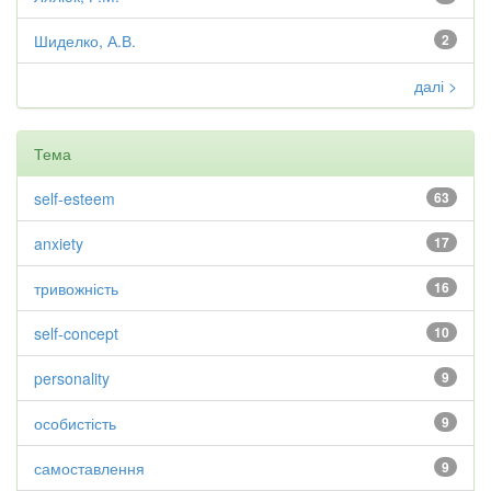
Шиделко, А.В.
2
далі >
Тема
self-esteem
63
anxiety
17
тривожність
16
self-concept
10
personality
9
особистість
9
самоставлення
9