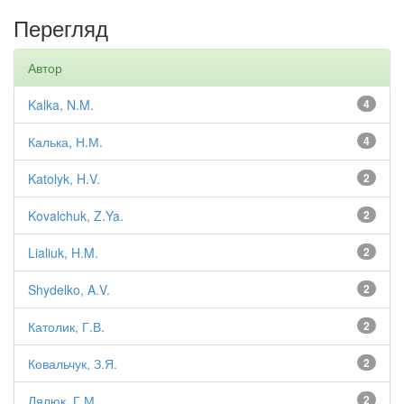
Перегляд
Автор
Kalka, N.M.
4
Калька, Н.М.
4
Katolyk, H.V.
2
Kovalchuk, Z.Ya.
2
Lialiuk, H.M.
2
Shydelko, A.V.
2
Католик, Г.В.
2
Ковальчук, З.Я.
2
Лялюк, Г.М.
2