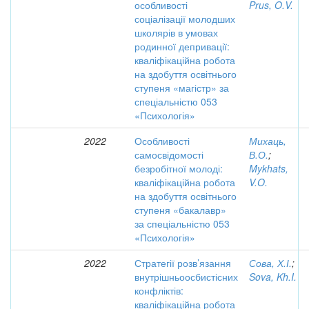
особливості
Prus, O.V.
соціалізації молодших
школярів в умовах
родинної депривації:
кваліфікаційна робота
на здобуття освітнього
ступеня «магістр» за
спеціальністю 053
«Психологія»
2022
Особливості
Михаць,
самосвідомості
В.О.
;
безробітної молоді:
Mykhats,
кваліфікаційна робота
V.O.
на здобуття освітнього
ступеня «бакалавр»
за спеціальністю 053
«Психологія»
2022
Стратегії розв’язання
Сова, Х.І.
;
внутрішньоосбистісних
Sova, Kh.I.
конфліктів:
кваліфікаційна робота