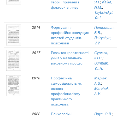
теорії, причини і
Я.І.
;
Kalka,
фактори впливу
N.M.
;
Tsybrivskyi,
Ya.I.
2014
Формування
Петришин,
професійно значущих
В.В.
;
якостей студентів-
Petryshyn,
психологів
V.V.
2017
Розвиток креативності
Сурмяк,
учнів у навчально-
Ю.Р.
;
виховному процесі
Surmiak,
Yu.R.
2018
Професійна
Марчук,
самосвідомість як
А.В.
;
основа
Marchuk,
професіоналізму
A.V.
практичного
психолога
2022
Психологічні
Прус, О.В.
;