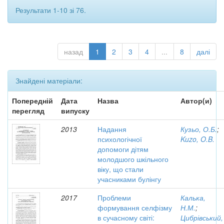
Результати 1-10 зі 76.
назад
1
2
3
4
...
8
далі
Знайдені матеріали:
Попередній
Дата
Назва
Автор(и)
перегляд
випуску
2013
Надання
Кузьо, О.Б.
;
психологічної
Kuzo, O.B.
допомоги дітям
молодшого шкільного
віку, що стали
учасниками булінгу
2017
Проблеми
Калька,
формування селфізму
Н.М.
;
в сучасному світі:
Цибрівський,