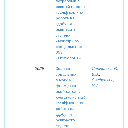
потребами в
освітній процес:
кваліфікаційна
робота на
здобуття
освітнього
ступеня
«магістр» за
спеціальністю
053
«Психологія»
2025
Значення
Стачинський,
соціальних
В.В.
;
мереж у
Stachynskyi,
формуванні
V.V.
особистості у
юнацькому віці:
кваліфікаційна
робота на
здобуття
освітнього
ступеня