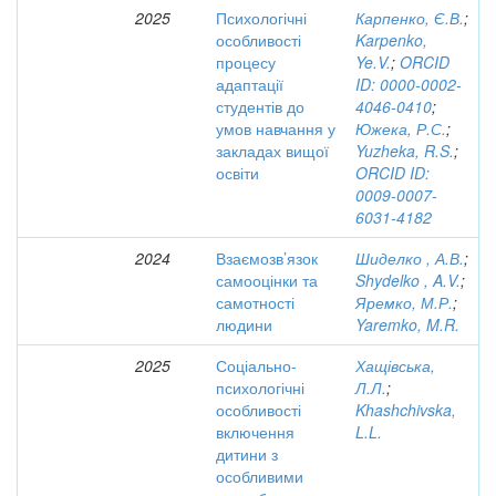
2025
Психологічні
Карпенко, Є.В.
;
особливості
Karpenko,
процесу
Ye.V.
;
ORCID
адаптації
ID: 0000-0002-
студентів до
4046-0410
;
умов навчання у
Южека, Р.С.
;
закладах вищої
Yuzheka, R.S.
;
освіти
ORCID ID:
0009-0007-
6031-4182
2024
Взаємозв’язок
Шиделко , А.В.
;
самооцінки та
Shydelko , A.V.
;
самотності
Яремко, М.Р.
;
людини
Yaremko, M.R.
2025
Соціально-
Хащівська,
психологічні
Л.Л.
;
особливості
Khashchivska,
включення
L.L.
дитини з
особливими