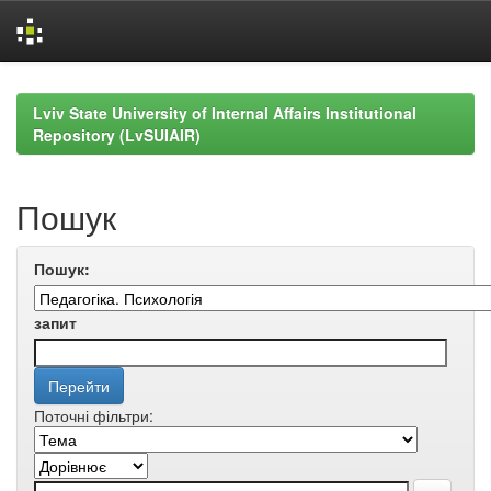
Skip
navigation
Lviv State University of Internal Affairs Institutional
Repository (LvSUIAIR)
Пошук
Пошук:
запит
Поточні фільтри: