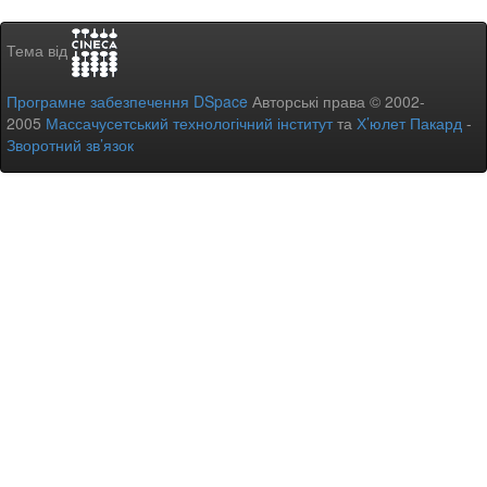
Тема від
Програмне забезпечення DSpace
Авторські права © 2002-
2005
Массачусетський технологічний інститут
та
Х’юлет Пакард
-
Зворотний зв’язок