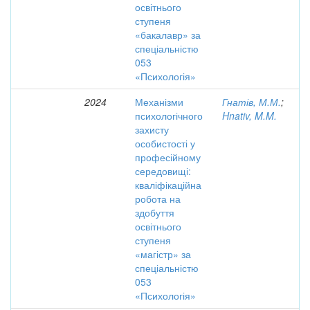
освітнього
ступеня
«бакалавр» за
спеціальністю
053
«Психологія»
2024
Механізми
Гнатів, М.М.
;
психологічного
Hnativ, M.M.
захисту
особистості у
професійному
середовищі:
кваліфікаційна
робота на
здобуття
освітнього
ступеня
«магістр» за
спеціальністю
053
«Психологія»