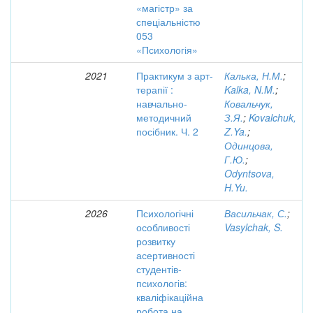
«магістр» за
спеціальністю
053
«Психологія»
2021
Практикум з арт-
Калька, Н.М.
;
терапії :
Kalka, N.M.
;
навчально-
Ковальчук,
методичний
З.Я.
;
Kovalchuk,
посібник. Ч. 2
Z.Ya.
;
Одинцова,
Г.Ю.
;
Odyntsova,
H.Yu.
2026
Психологічні
Васильчак, С.
;
особливості
Vasylchak, S.
розвитку
асертивності
студентів-
психологів:
кваліфікаційна
робота на