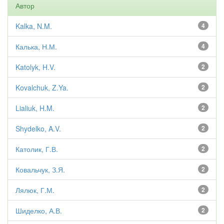
Автор
Kalka, N.M.
4
Калька, Н.М.
4
Katolyk, H.V.
2
Kovalchuk, Z.Ya.
2
Lialiuk, H.M.
2
Shydelko, A.V.
2
Католик, Г.В.
2
Ковальчук, З.Я.
2
Лялюк, Г.М.
2
Шиделко, А.В.
2