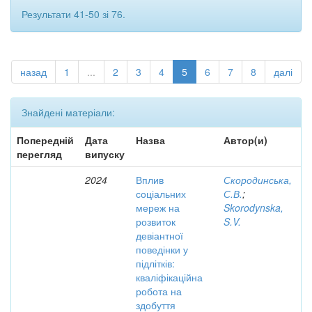
Результати 41-50 зі 76.
назад
1
...
2
3
4
5
6
7
8
далі
Знайдені матеріали:
Попередній
Дата
Назва
Автор(и)
перегляд
випуску
2024
Вплив
Скородинська,
соціальних
С.В.
;
мереж на
Skorodynska,
розвиток
S.V.
девіантної
поведінки у
підлітків:
кваліфікаційна
робота на
здобуття