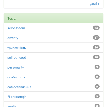
далі >
Тема
self-esteem
63
anxiety
17
тривожність
16
self-concept
10
personality
9
особистість
9
самоставлення
9
Я-концепція
9
youth
8