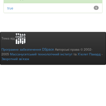
true
1
Тема від
Програмне забезпечення DSpace
Авторські права © 2002-
2005
Массачусетський технологічний інститут
та
Х’юлет Пакард
-
Зворотний зв’язок