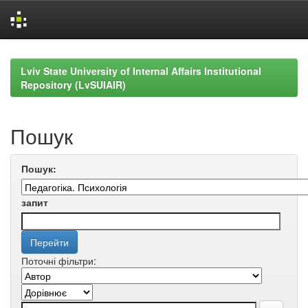
Skip
navigation
Lviv State University of Internal Affairs Institutional
Repository (LvSUIAIR)
Пошук
Пошук:
запит
Поточні фільтри: