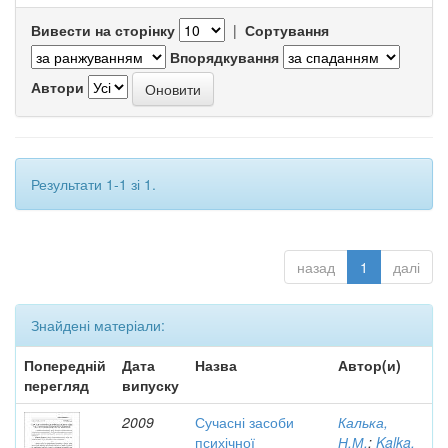
Вивести на сторінку
|
Сортування
Впорядкування
Автори
Результати 1-1 зі 1.
назад
1
далі
Знайдені матеріали:
Попередній
Дата
Назва
Автор(и)
перегляд
випуску
2009
Сучасні засоби
Калька,
психічної
Н.М.
;
Kalka,