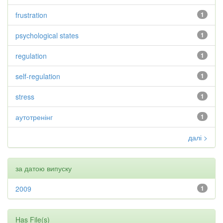
frustration
1
psychological states
1
regulation
1
self-regulation
1
stress
1
аутотренінг
1
далі >
за датою випуску
2009
1
Has File(s)