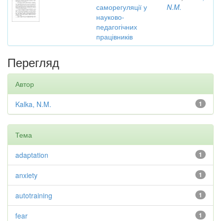
саморегуляції у
N.M.
науково-
педагогічних
працівників
Перегляд
Автор
Kalka, N.M.
1
Тема
adaptation
1
anxiety
1
autotraining
1
fear
1