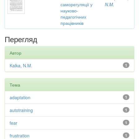
саморегуляції у
N.M.
науково-
педагогічних
працівників
Перегляд
Автор
Kalka, N.M.
1
Тема
adaptation
1
autotraining
1
fear
1
frustration
1