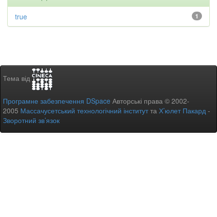
true
1
Тема від
Програмне забезпечення DSpace
Авторські права © 2002-
2005
Массачусетський технологічний інститут
та
Х’юлет Пакард
-
Зворотний зв’язок