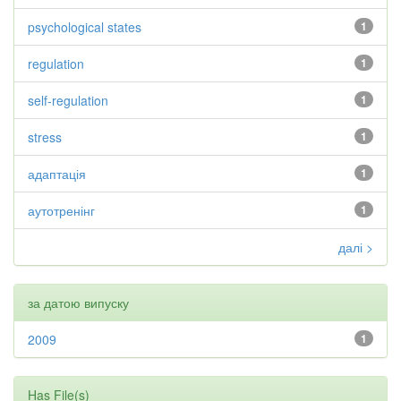
psychological states
1
regulation
1
self-regulation
1
stress
1
адаптація
1
аутотренінг
1
далі >
за датою випуску
2009
1
Has File(s)