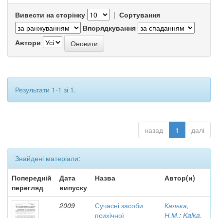
Вивести на сторінку
|
Сортування
Впорядкування
Автори
Результати 1-1 зі 1.
назад
1
далі
Знайдені матеріали:
Попередній
Дата
Назва
Автор(и)
перегляд
випуску
2009
Сучасні засоби
Калька,
психічної
Н.М.
;
Kalka,