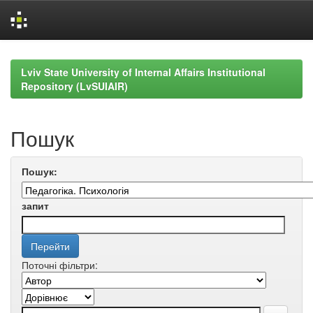
Skip
navigation
Lviv State University of Internal Affairs Institutional
Repository (LvSUIAIR)
Пошук
Пошук:
запит
Поточні фільтри: