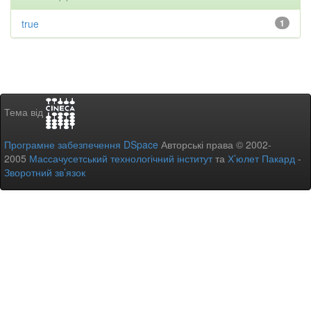
true
1
Тема від
Програмне забезпечення DSpace
Авторські права © 2002-
2005
Массачусетський технологічний інститут
та
Х’юлет Пакард
-
Зворотний зв’язок