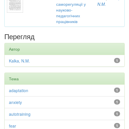
саморегуляції у
N.M.
науково-
педагогічних
працівників
Перегляд
Автор
Kalka, N.M.
1
Тема
adaptation
1
anxiety
1
autotraining
1
fear
1