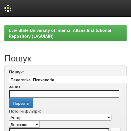
Skip
navigation
Lviv State University of Internal Affairs Institutional
Repository (LvSUIAIR)
Пошук
Пошук:
запит
Поточні фільтри: