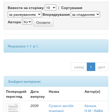
Вивести на сторінку
|
Сортування
Впорядкування
Автори
Результати 1-1 зі 1.
назад
1
далі
Знайдені матеріали:
Попередній
Дата
Назва
Автор(и)
перегляд
випуску
2009
Сучасні засоби
Калька,
психічної
Н.М.
;
Kalka,