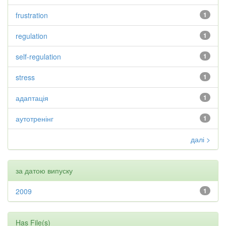
frustration
1
regulation
1
self-regulation
1
stress
1
адаптація
1
аутотренінг
1
далі >
за датою випуску
2009
1
Has File(s)