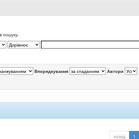
в пошуку.
Впорядкування
Автори
назад
1