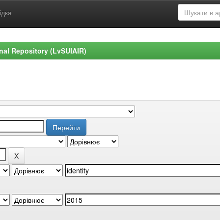
ідка
ional Repository (LvSUIAIR)