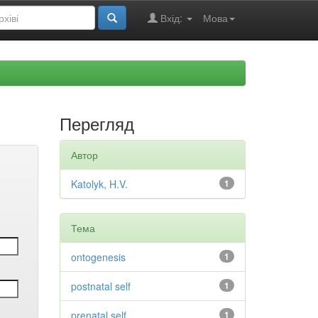
Вхід:
Мова
Перегляд
Автор
Katolyk, H.V.
1
Тема
ontogenesis
1
postnatal self
1
prenatal self
1