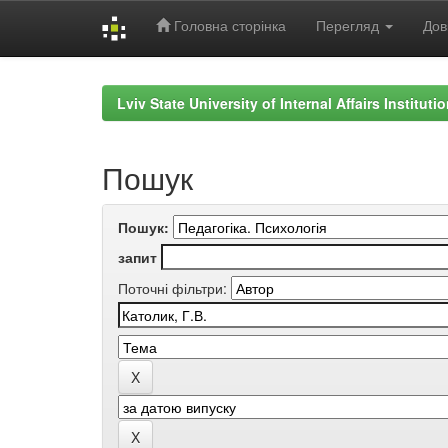
Головна сторінка
Перегляд
Дов
Skip
navigation
Lviv State University of Internal Affairs Institut
Пошук
Пошук:
запит
Поточні фільтри: