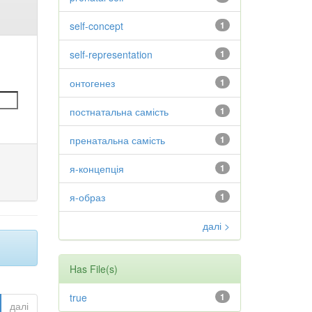
self-concept
1
self-representation
1
онтогенез
1
постнатальна самість
1
пренатальна самість
1
я-концепція
1
я-образ
1
далі >
Has File(s)
true
1
далі