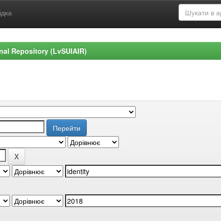
ідка
ional Repository (LvSUIAIR)