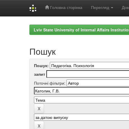
Головна сторінка
Перегляд
Дов
Skip
navigation
Lviv State University of Internal Affairs Institut
Пошук
Пошук:
запит
Поточні фільтри: