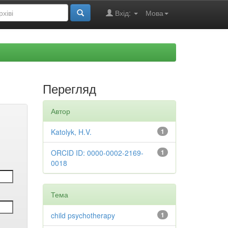
Вхід:
Мова
Перегляд
Автор
Katolyk, H.V.
1
ORCID ID: 0000-0002-2169-
1
0018
Тема
child psychotherapy
1