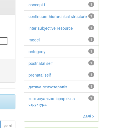
concept i
1
continuum-hierarchical structure
1
inter subjective resource
1
model
1
ontogeny
1
postnatal self
1
prenatal self
1
дитяча психотерапія
1
континуально-ієрархічна
1
структура
далі >
далі