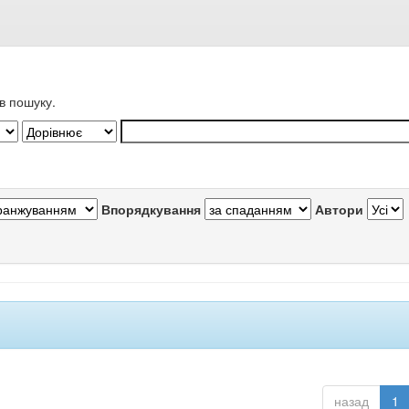
в пошуку.
Впорядкування
Автори
назад
1