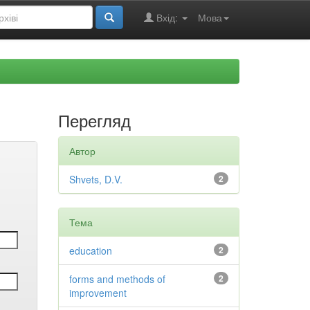
Вхід:
Мова
Перегляд
Автор
Shvets, D.V.
2
Тема
education
2
forms and methods of
2
improvement