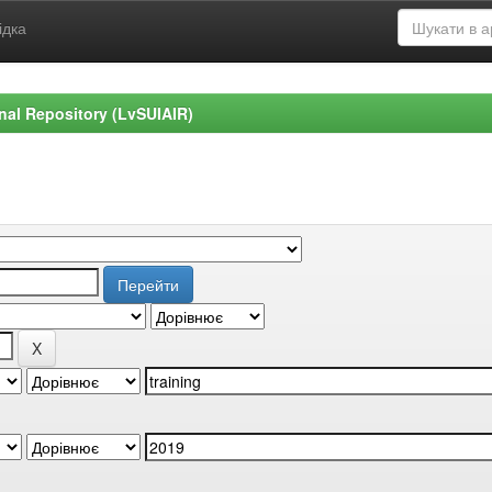
ідка
ional Repository (LvSUIAIR)