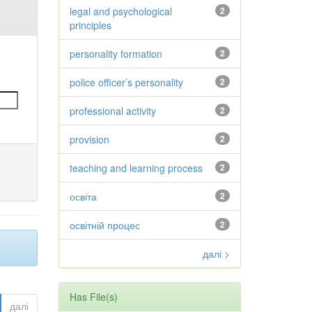
legal and psychological
2
principles
personality formation
2
police officer’s personality
2
professional activity
2
provision
2
teaching and learning process
2
освіта
2
освітній процес
2
далі >
Has File(s)
далі