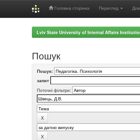
Головна сторінка
Перегляд
Дов
Skip
navigation
Lviv State University of Internal Affairs Institut
Пошук
Пошук:
запит
Поточні фільтри: