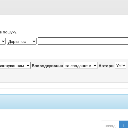
в пошуку.
Впорядкування
Автори
назад
1