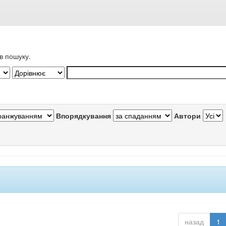
в пошуку.
Впорядкування
Автори
назад
1