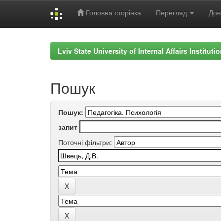
Головна сторінка
Перегляд
Дов
Skip
navigation
Lviv State University of Internal Affairs Institut
Пошук
Пошук:
запит
Поточні фільтри: