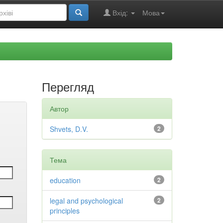
Вхід:
Мова
Перегляд
Автор
Shvets, D.V.
2
Тема
education
2
legal and psychological
2
principles