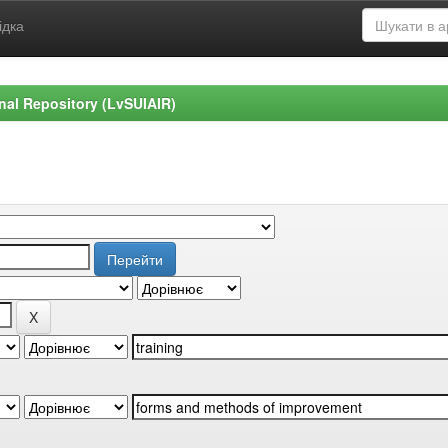
ідка
ional Repository (LvSUIAIR)