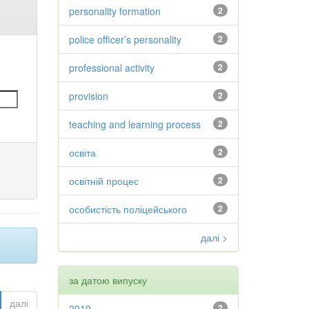
personality formation
2
police officer’s personality
2
professional activity
2
provision
2
teaching and learning process
2
освіта
2
освітній процес
2
особистість поліцейського
2
далі >
за датою випуску
далі
2019
2