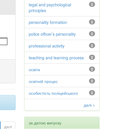
legal and psychological
2
principles
personality formation
2
police officer’s personality
2
professional activity
2
teaching and learning process
2
освіта
2
освітній процес
2
особистість поліцейського
2
далі >
за датою випуску
далі