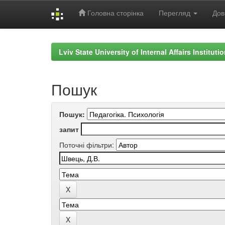
Головна сторінка
Перегляд
Дов
Skip
navigation
Lviv State University of Internal Affairs Institut
Пошук
Пошук:
запит
Поточні фільтри: