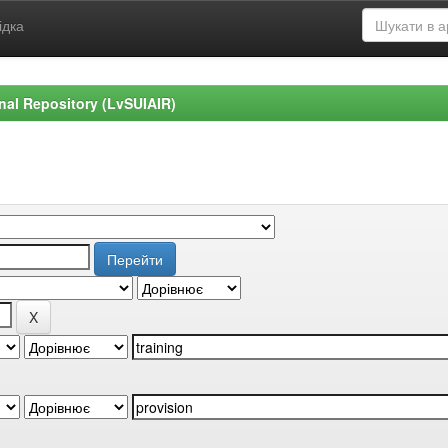
ідка
ional Repository (LvSUIAIR)