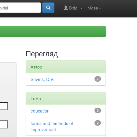
Вхід:
Мова
Перегляд
Автор
Shvets, D.V.
2
Тема
education
2
forms and methods of
2
improvement