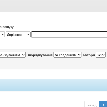
в пошуку.
Впорядкування
Автори
назад
1