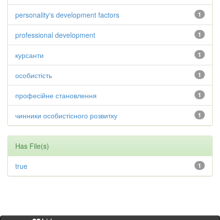
personality's development factors
1
professional development
1
курсанти
1
особистість
1
професійне становлення
1
чинники особистісного розвитку
1
Has File(s)
true
1