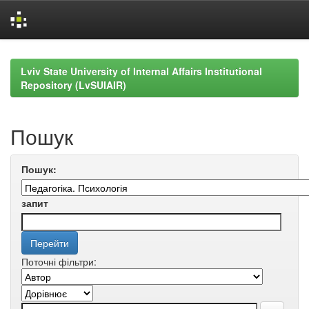
Skip
navigation
Lviv State University of Internal Affairs Institutional
Repository (LvSUIAIR)
Пошук
Пошук:
запит
Поточні фільтри: