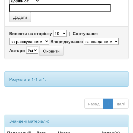
Вивести на сторінку
|
Сортування
Впорядкування
Автори
Результати 1-1 зі 1.
назад
1
далі
Знайдені матеріали:
Попередній
Дата
Назва
Автор(и)