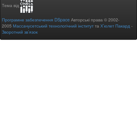
Тема від
Програмне забезпечення DSpace
Авторські права © 2002-
2005
Массачусетський технологічний інститут
та
Х’юлет Пакард
-
Зворотний зв’язок