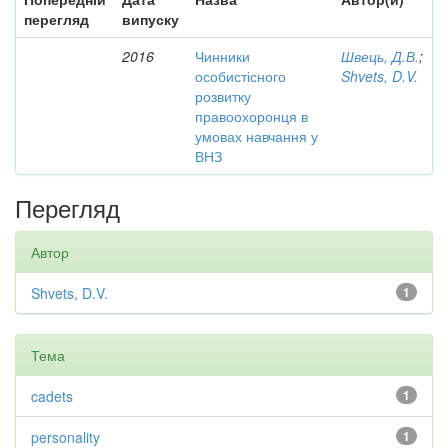
перегляд
випуску
2016
Чинники
Швець, Д.В.
;
особистісного
Shvets, D.V.
розвитку
правоохоронця в
умовах навчання у
ВНЗ
Перегляд
Автор
Shvets, D.V.
1
Тема
cadets
1
personality
1