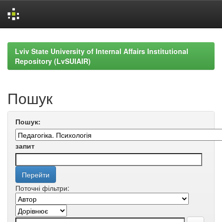
Skip
navigation
Lviv State University of Internal Affairs Institutional
Repository (LvSUIAIR)
Пошук
Пошук:
запит
Поточні фільтри: