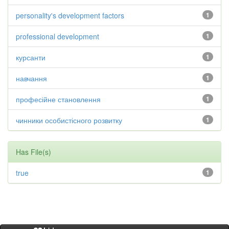
personality's development factors
1
professional development
1
курсанти
1
навчання
1
професійне становлення
1
чинники особистісного розвитку
1
Has File(s)
true
1