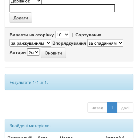
Вивести на сторінку
|
Сортування
Впорядкування
Автори
Результати 1-1 зі 1.
назад
1
далі
Знайдені матеріали:
Попередній
Дата
Назва
Автор(и)