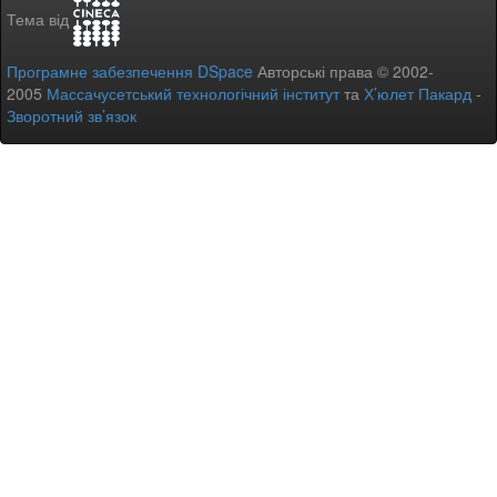
Тема від
Програмне забезпечення DSpace
Авторські права © 2002-
2005
Массачусетський технологічний інститут
та
Х’юлет Пакард
-
Зворотний зв’язок