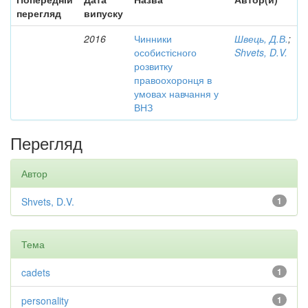
перегляд
випуску
2016
Чинники
Швець, Д.В.
;
особистісного
Shvets, D.V.
розвитку
правоохоронця в
умовах навчання у
ВНЗ
Перегляд
Автор
Shvets, D.V.
1
Тема
cadets
1
personality
1