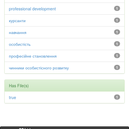
professional development
1
курсанти
1
навчання
1
особистість
1
професійне становлення
1
чинники особистісного розвитку
1
Has File(s)
true
1