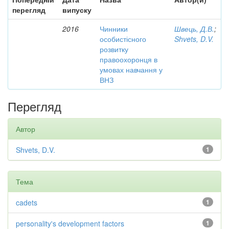
перегляд
випуску
2016
Чинники
Швець, Д.В.
;
особистісного
Shvets, D.V.
розвитку
правоохоронця в
умовах навчання у
ВНЗ
Перегляд
Автор
Shvets, D.V.
1
Тема
cadets
1
personality's development factors
1