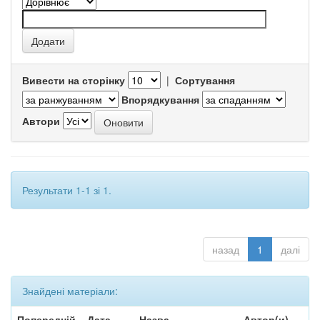
Вивести на сторінку
|
Сортування
Впорядкування
Автори
Результати 1-1 зі 1.
назад
1
далі
Знайдені матеріали:
Попередній
Дата
Назва
Автор(и)