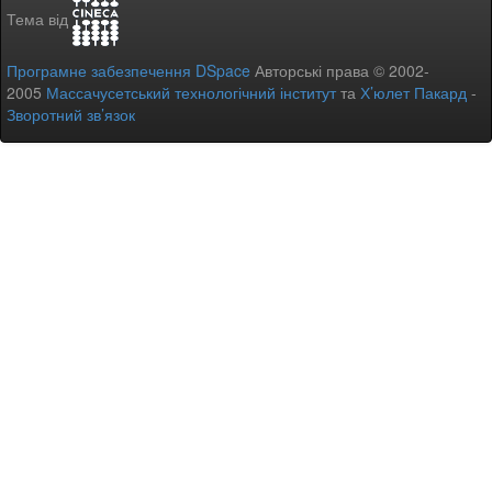
Тема від
Програмне забезпечення DSpace
Авторські права © 2002-
2005
Массачусетський технологічний інститут
та
Х’юлет Пакард
-
Зворотний зв’язок