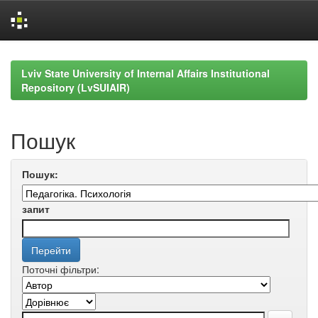
Skip
navigation
Lviv State University of Internal Affairs Institutional
Repository (LvSUIAIR)
Пошук
Пошук:
запит
Поточні фільтри: