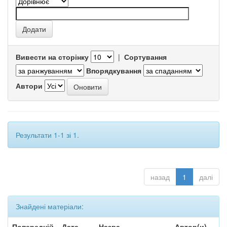
Вивести на сторінку
|
Сортування
Впорядкування
Автори
Результати 1-1 зі 1.
назад
1
далі
Знайдені матеріали:
Попередній
Дата
Назва
Автор(и)