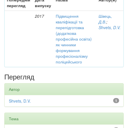
перегляд
випуску
2017
Підвищення
Швець,
кваліфікації та
Д.В.
;
перепідготовка
Shvets, D.V.
(додаткова
професійна освіта)
як чинники
формування
професіоналізму
поліцейського
Перегляд
Автор
Shvets, D.V.
1
Тема