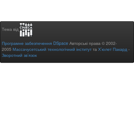
Тема від
Програмне забезпечення DSpace
Авторські права © 2002-
2005
Массачусетський технологічний інститут
та
Х’юлет Пакард
-
Зворотний зв’язок