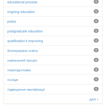
educational process
1
ongoing education
1
police
1
postgraduate education
1
qualification’s improving
1
безперервна освіта
1
навчальний процес
1
перепідготовка
1
поліція
1
підвищення кваліфікації
1
далі >