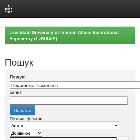
Skip
navigation
Lviv State University of Internal Affairs Institutional
Repository (LvSUIAIR)
Пошук
Пошук:
запит
Поточні фільтри: