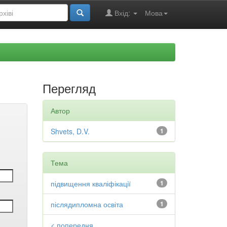
Вхід:
Мова
Перегляд
Автор
Shvets, D.V.
1
Тема
підвищення кваліфікації
1
післядипломна освіта
1
< попередня