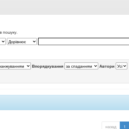
в пошуку.
Впорядкування
Автори
назад
1