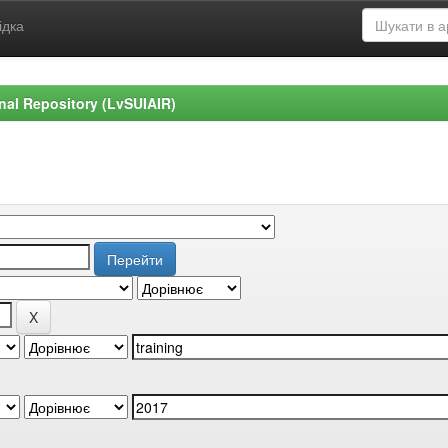
ідка
ional Repository (LvSUIAIR)