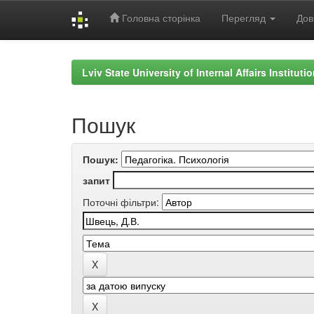
Головна сторінка
Перегляд
Дов
Skip
navigation
Lviv State University of Internal Affairs Institut
Пошук
Пошук:
запит
Поточні фільтри: