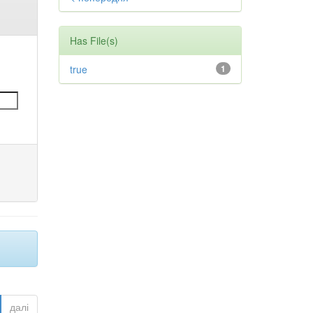
Has File(s)
true
1
далі