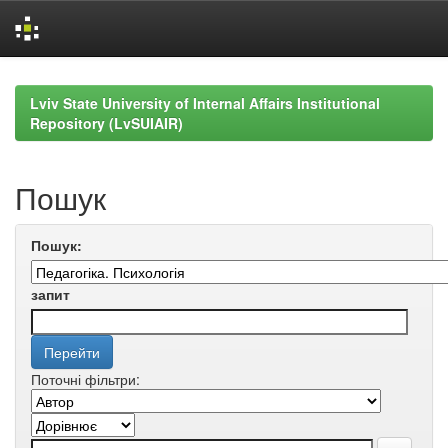
Skip
navigation
Lviv State University of Internal Affairs Institutional
Repository (LvSUIAIR)
Пошук
Пошук:
запит
Поточні фільтри: