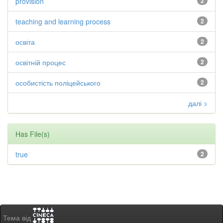
provision
2
teaching and learning process
2
освіта
2
освітній процес
2
особистість поліцейського
2
далі >
Has File(s)
true
2
Тема від