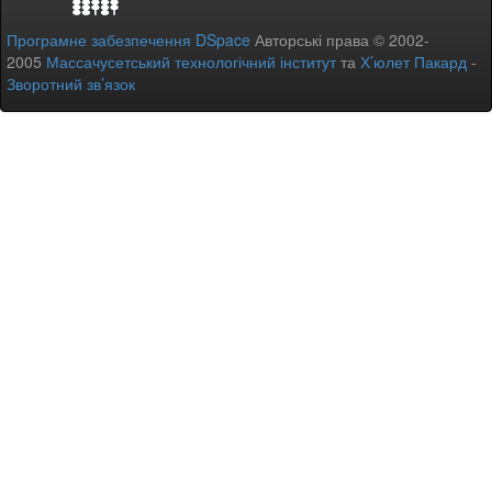
Програмне забезпечення DSpace
Авторські права © 2002-
2005
Массачусетський технологічний інститут
та
Х’юлет Пакард
-
Зворотний зв’язок