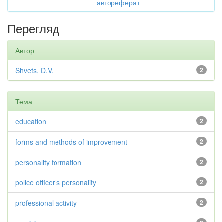
автореферат
Перегляд
Автор
Shvets, D.V.
2
Тема
education
2
forms and methods of improvement
2
personality formation
2
police officer’s personality
2
professional activity
2