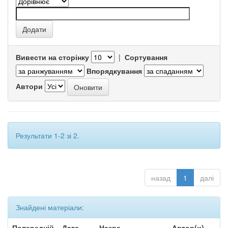
Вивести на сторінку
|
Сортування
Впорядкування
Автори
Результати 1-2 зі 2.
назад
1
далі
Знайдені матеріали:
Попередній
Дата
Назва
Автор(и)