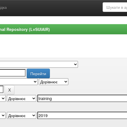
ідка
ional Repository (LvSUIAIR)