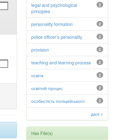
legal and psychological
2
principles
personality formation
2
police officer’s personality
2
provision
2
teaching and learning process
2
освіта
2
освітній процес
2
особистість поліцейського
2
далі >
Has File(s)