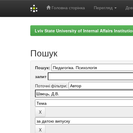
Головна сторінка
Перегляд
Дов
Skip
navigation
Lviv State University of Internal Affairs Institut
Пошук
Пошук:
запит
Поточні фільтри: