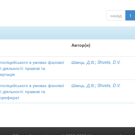
назад
1
Автор(и)
поліцейського в умовах фахової
Швець, Д.В.
;
Shvets, D.V.
 діяльності: правові та
сертація
поліцейського в умовах фахової
Швець, Д.В.
;
Shvets, D.V.
 діяльності: правові та
втореферат