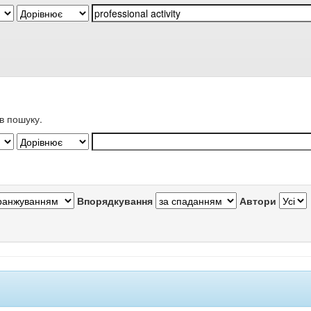
в пошуку.
Впорядкування
Автори