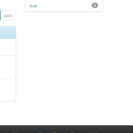
true
2
далі