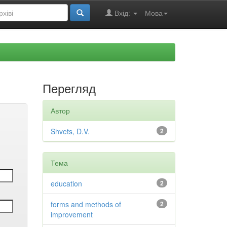
Вхід:
Мова
Перегляд
Автор
Shvets, D.V.
2
Тема
education
2
forms and methods of
2
improvement