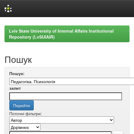
Skip
navigation
Lviv State University of Internal Affairs Institutional
Repository (LvSUIAIR)
Пошук
Пошук:
запит
Поточні фільтри: