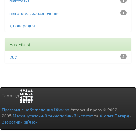
підготовка
1
підготовка, забезпечення
1
< попередня
Has File(s)
true
2
Тема від
Програмне забезпечення DSpace
Авторські права © 2002-
2005
Массачусетський технологічний інститут
та
Х’юлет Пакард
-
Зворотний зв’язок