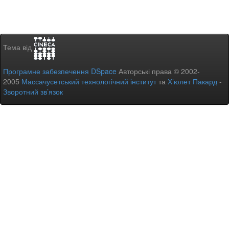
Тема від
Програмне забезпечення DSpace
Авторські права © 2002-
2005
Массачусетський технологічний інститут
та
Х’юлет Пакард
-
Зворотний зв’язок