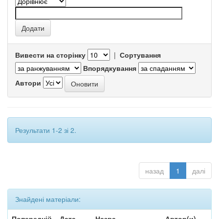
Вивести на сторінку
|
Сортування
Впорядкування
Автори
Результати 1-2 зі 2.
назад
1
далі
Знайдені матеріали:
Попередній
Дата
Назва
Автор(и)