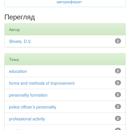
автореферат
Перегляд
Автор
Shvets, D.V.
2
Тема
education
2
forms and methods of improvement
2
personality formation
2
police officer’s personality
2
professional activity
2