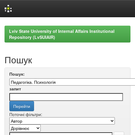
Skip
navigation
Lviv State University of Internal Affairs Institutional
Repository (LvSUIAIR)
Пошук
Пошук:
запит
Поточні фільтри: