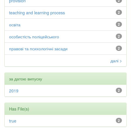
provision
2
teaching and learning process
2
освіта
2
особистість поліцейського
2
правові та психологічні засади
2
далі >
за датою випуску
2019
2
Has File(s)
true
2