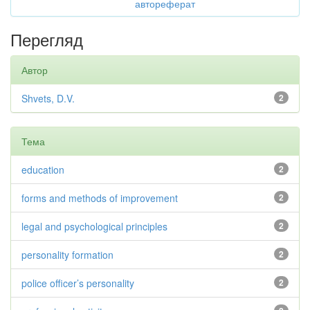
автореферат
Перегляд
Автор
Shvets, D.V.
2
Тема
education
2
forms and methods of improvement
2
legal and psychological principles
2
personality formation
2
police officer’s personality
2