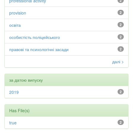
professional activity
2
provision
2
освіта
2
особистість поліцейського
2
правові та психологічні засади
2
далі >
за датою випуску
2019
2
Has File(s)
true
2