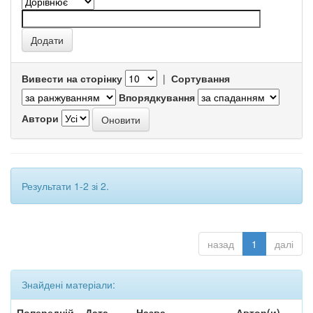
Вивести на сторінку
|
Сортування
Впорядкування
Автори
Результати 1-2 зі 2.
назад
1
далі
Знайдені матеріали:
Попередній
Дата
Назва
Автор(и)