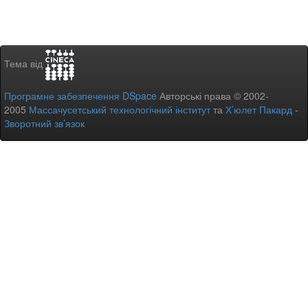
Тема від
Програмне забезпечення DSpace
Авторські права © 2002-
2005
Массачусетський технологічний інститут
та
Х’юлет Пакард
-
Зворотний зв’язок