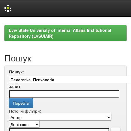
Skip
navigation
Lviv State University of Internal Affairs Institutional
Repository (LvSUIAIR)
Пошук
Пошук:
запит
Поточні фільтри: