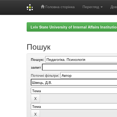
Головна сторінка
Перегляд
Дов
Skip
navigation
Lviv State University of Internal Affairs Institut
Пошук
Пошук:
запит
Поточні фільтри: