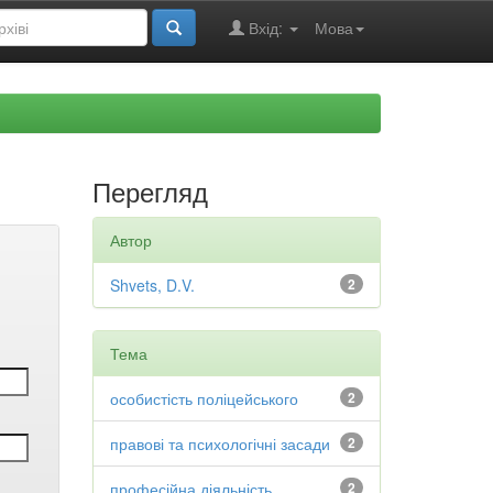
Вхід:
Мова
Перегляд
Автор
Shvets, D.V.
2
Тема
особистість поліцейського
2
правові та психологічні засади
2
професійна діяльність
2