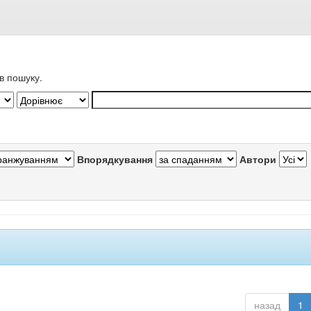
в пошуку.
Впорядкування
Автори
назад
1