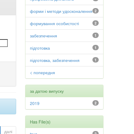
форми і методи удосконалення
2
формування особистості
2
забезпечення
1
підготовка
1
підготовка, забезпечення
1
< попередня
за датою випуску
2019
2
Has File(s)
далі
2