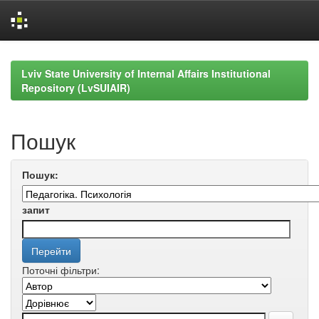
Skip
navigation
Lviv State University of Internal Affairs Institutional
Repository (LvSUIAIR)
Пошук
Пошук:
запит
Поточні фільтри: