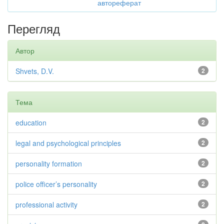
автореферат
Перегляд
Автор
Shvets, D.V.
2
Тема
education
2
legal and psychological principles
2
personality formation
2
police officer’s personality
2
professional activity
2