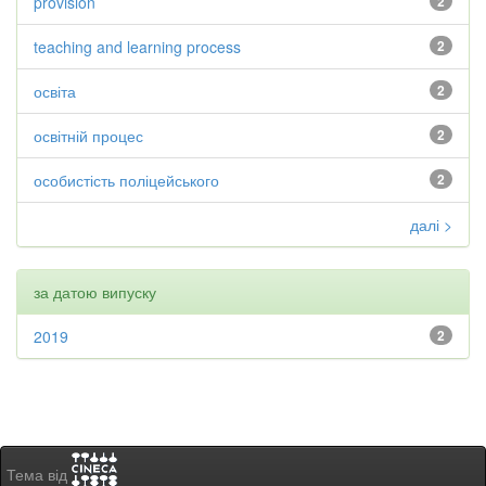
provision
2
teaching and learning process
2
освіта
2
освітній процес
2
особистість поліцейського
2
далі >
за датою випуску
2019
2
Тема від