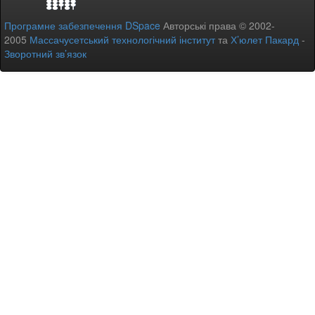
Програмне забезпечення DSpace
Авторські права © 2002-
2005
Массачусетський технологічний інститут
та
Х’юлет Пакард
-
Зворотний зв’язок