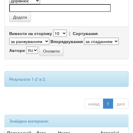
Вивести на сторінку
|
Сортування
Впорядкування
Автори
Результати 1-2 зі 2.
назад
1
далі
Знайдені матеріали:
Попередній
Дата
Назва
Автор(и)