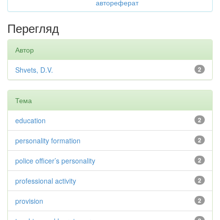
автореферат
Перегляд
Автор
Shvets, D.V.
2
Тема
education
2
personality formation
2
police officer’s personality
2
professional activity
2
provision
2