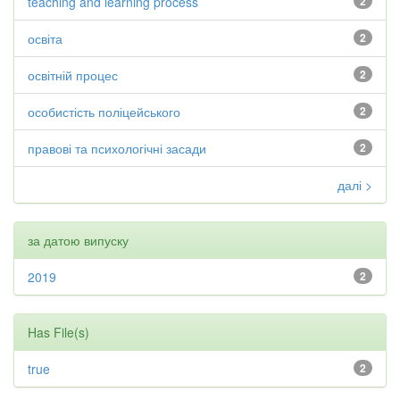
teaching and learning process
2
освіта
2
освітній процес
2
особистість поліцейського
2
правові та психологічні засади
2
далі >
за датою випуску
2019
2
Has File(s)
true
2