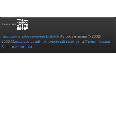
Тема від
Програмне забезпечення DSpace
Авторські права © 2002-
2005
Массачусетський технологічний інститут
та
Х’юлет Пакард
-
Зворотний зв’язок