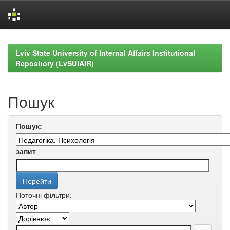
Skip
navigation
Lviv State University of Internal Affairs Institutional
Repository (LvSUIAIR)
Пошук
Пошук:
запит
Поточні фільтри: