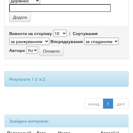
Вивести на сторінку
|
Сортування
Впорядкування
Автори
Результати 1-2 зі 2.
назад
1
далі
Знайдені матеріали:
Попередній
Дата
Назва
Автор(и)