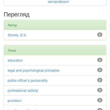
автореферат
Перегляд
Автор
Shvets, D.V.
2
Тема
education
2
legal and psychological principles
2
police officer’s personality
2
professional activity
2
provision
2