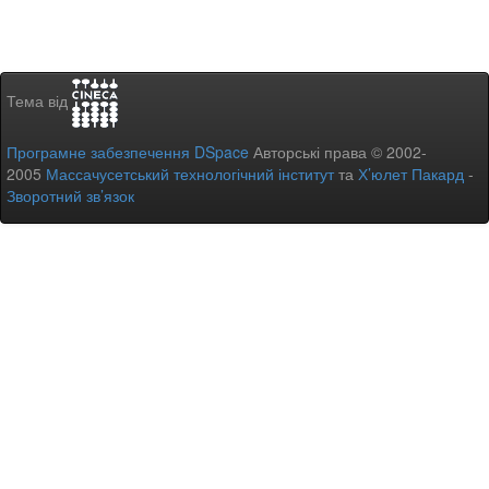
Тема від
Програмне забезпечення DSpace
Авторські права © 2002-
2005
Массачусетський технологічний інститут
та
Х’юлет Пакард
-
Зворотний зв’язок