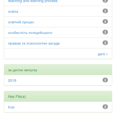
teaching and learning process
2
освіта
2
освітній процес
2
особистість поліцейського
2
правові та психологічні засади
2
далі >
за датою випуску
2019
2
Has File(s)
true
2