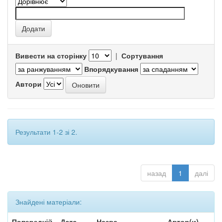
Вивести на сторінку
|
Сортування
Впорядкування
Автори
Результати 1-2 зі 2.
назад
1
далі
Знайдені матеріали:
Попередній
Дата
Назва
Автор(и)