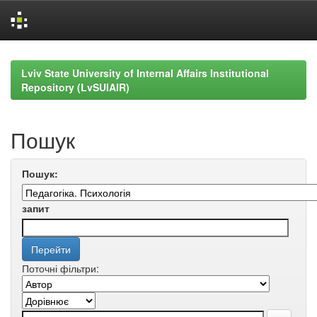
Skip
navigation
Lviv State University of Internal Affairs Institutional
Repository (LvSUIAIR)
Пошук
Пошук:
запит
Поточні фільтри: