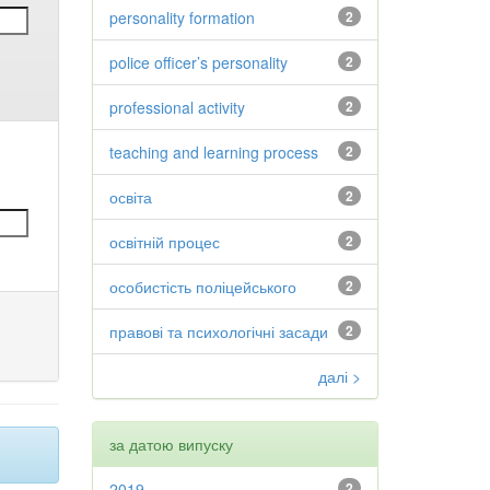
personality formation
2
police officer’s personality
2
professional activity
2
teaching and learning process
2
освіта
2
освітній процес
2
особистість поліцейського
2
правові та психологічні засади
2
далі >
за датою випуску
2019
2