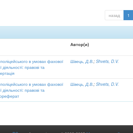
назад
1
Автор(и)
поліцейського в умовах фахової
Швець, Д.В.
;
Shvets, D.V.
 діяльності: правові та
сертація
поліцейського в умовах фахової
Швець, Д.В.
;
Shvets, D.V.
 діяльності: правові та
втореферат