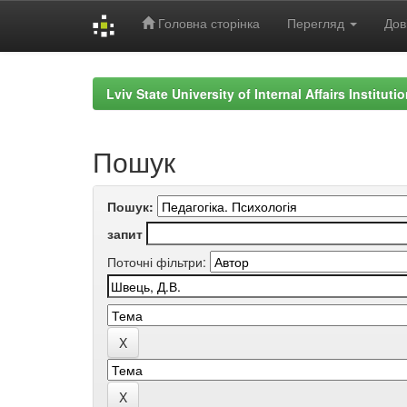
Головна сторінка
Перегляд
Дов
Skip
navigation
Lviv State University of Internal Affairs Institut
Пошук
Пошук:
запит
Поточні фільтри: