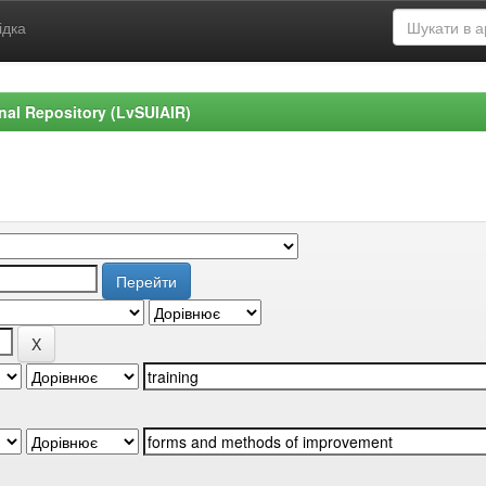
ідка
ional Repository (LvSUIAIR)