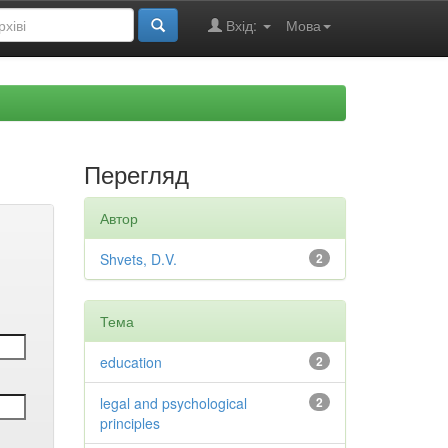
Вхід:
Мова
Перегляд
Автор
Shvets, D.V.
2
Тема
education
2
legal and psychological
2
principles