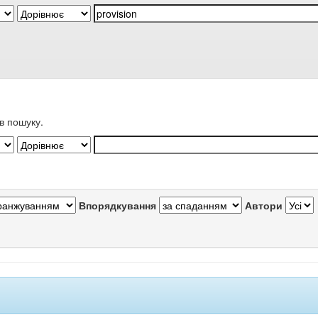
в пошуку.
Впорядкування
Автори