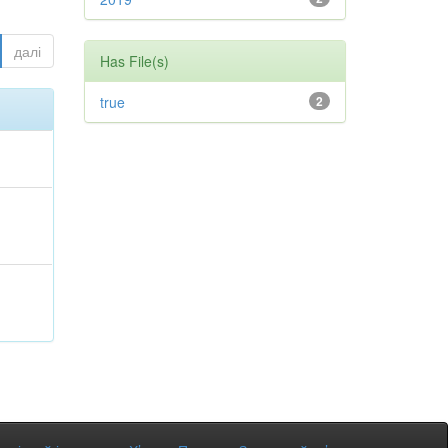
далі
Has File(s)
true
2