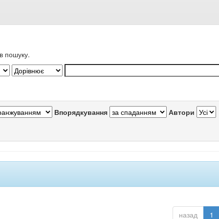
в пошуку.
Впорядкування
Автори
назад
1