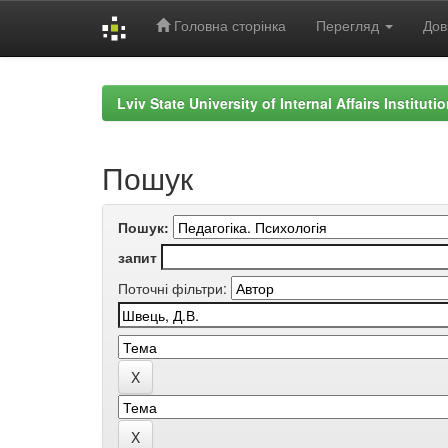
Головна сторінка
Перегляд
Дов
Skip
navigation
Lviv State University of Internal Affairs Institut
Пошук
Пошук:
запит
Поточні фільтри: