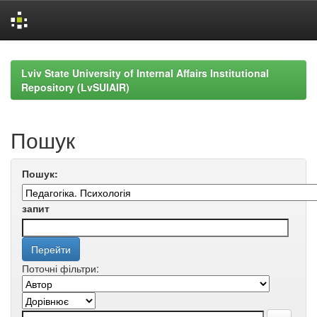
Skip
navigation
Lviv State University of Internal Affairs Institutional
Repository (LvSUIAIR)
Пошук
Пошук:
запит
Поточні фільтри: