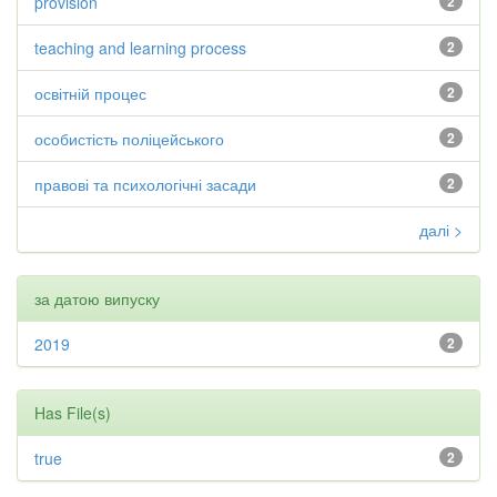
provision
2
teaching and learning process
2
освітній процес
2
особистість поліцейського
2
правові та психологічні засади
2
далі >
за датою випуску
2019
2
Has File(s)
true
2