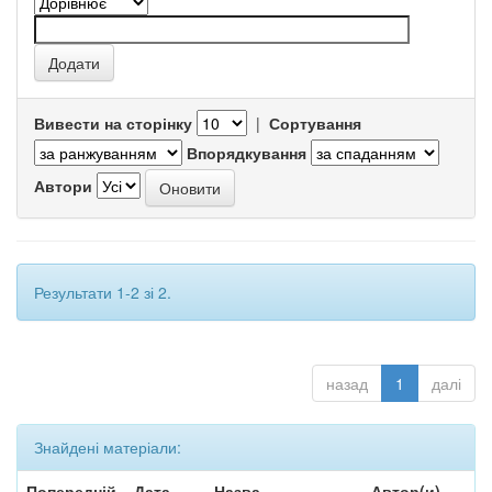
Вивести на сторінку
|
Сортування
Впорядкування
Автори
Результати 1-2 зі 2.
назад
1
далі
Знайдені матеріали:
Попередній
Дата
Назва
Автор(и)