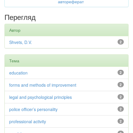
автореферат
Перегляд
Автор
Shvets, D.V.
2
Тема
education
2
forms and methods of improvement
2
legal and psychological principles
2
police officer’s personality
2
professional activity
2