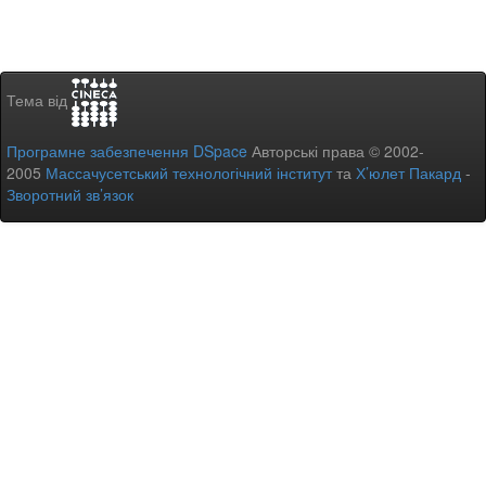
Тема від
Програмне забезпечення DSpace
Авторські права © 2002-
2005
Массачусетський технологічний інститут
та
Х’юлет Пакард
-
Зворотний зв’язок