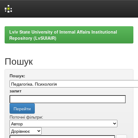
Skip
navigation
Lviv State University of Internal Affairs Institutional
Repository (LvSUIAIR)
Пошук
Пошук:
запит
Поточні фільтри: