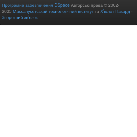
Програмне забезпечення DSpace
Авторські права © 2002-
2005
Массачусетський технологічний інститут
та
Х’юлет Пакард
-
Зворотний зв’язок