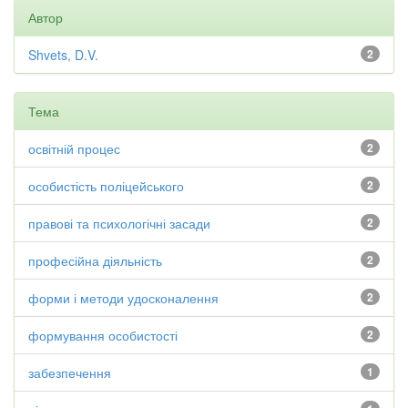
Автор
Shvets, D.V.
2
Тема
освітній процес
2
особистість поліцейського
2
правові та психологічні засади
2
професійна діяльність
2
форми і методи удосконалення
2
формування особистості
2
забезпечення
1