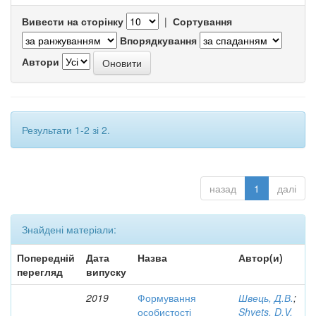
Вивести на сторінку
|
Сортування
Впорядкування
Автори
Результати 1-2 зі 2.
назад
1
далі
Знайдені матеріали:
Попередній
Дата
Назва
Автор(и)
перегляд
випуску
2019
Формування
Швець, Д.В.
;
особистості
Shvets, D.V.