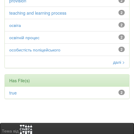
provision
2
teaching and learning process
2
освіта
2
освітній процес
2
особистість поліцейського
2
далі >
Has File(s)
true
2
Тема від