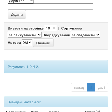
Вивести на сторінку
|
Сортування
Впорядкування
Автори
Результати 1-2 зі 2.
назад
1
далі
Знайдені матеріали:
Попередній
Дата
Назва
Автор(и)