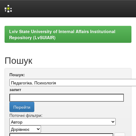
Skip
navigation
Lviv State University of Internal Affairs Institutional
Repository (LvSUIAIR)
Пошук
Пошук:
запит
Поточні фільтри: