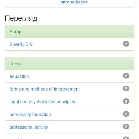
автореферат
Перегляд
Автор
Shvets, D.V.
2
Тема
education
2
forms and methods of improvement
2
legal and psychological principles
2
personality formation
2
professional activity
2