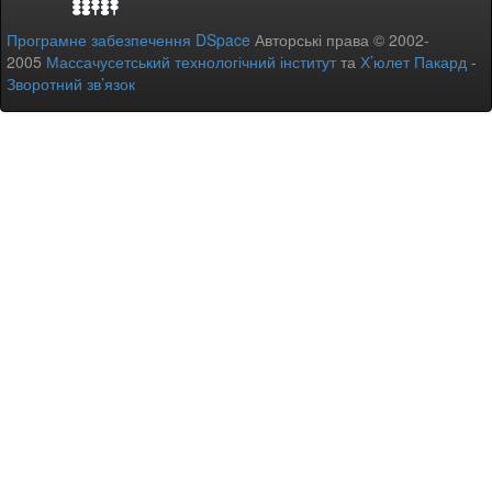
Програмне забезпечення DSpace
Авторські права © 2002-
2005
Массачусетський технологічний інститут
та
Х’юлет Пакард
-
Зворотний зв’язок