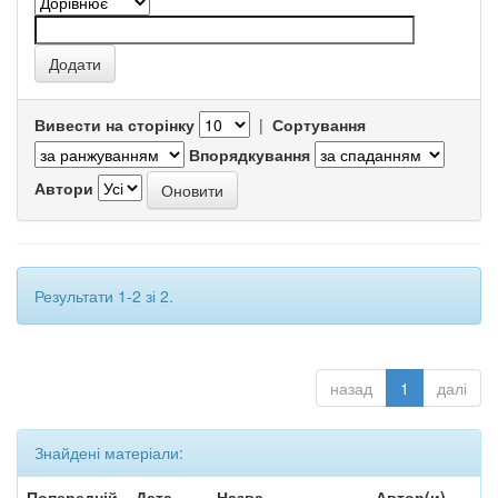
Вивести на сторінку
|
Сортування
Впорядкування
Автори
Результати 1-2 зі 2.
назад
1
далі
Знайдені матеріали:
Попередній
Дата
Назва
Автор(и)