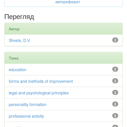
автореферат
Перегляд
Автор
Shvets, D.V.
2
Тема
education
2
forms and methods of improvement
2
legal and psychological principles
2
personality formation
2
professional activity
2