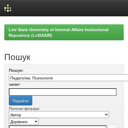
Skip
navigation
Lviv State University of Internal Affairs Institutional
Repository (LvSUIAIR)
Пошук
Пошук:
запит
Поточні фільтри: