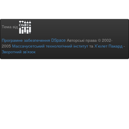
Тема від
Програмне забезпечення DSpace
Авторські права © 2002-
2005
Массачусетський технологічний інститут
та
Х’юлет Пакард
-
Зворотний зв’язок