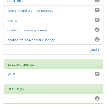
provision
2
teaching and learning process
2
освіта
2
особистість поліцейського
2
правові та психологічні засади
2
далі >
за датою випуску
2019
2
Has File(s)
true
2