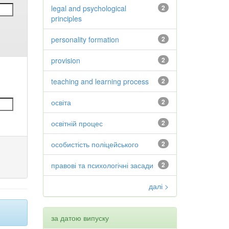
legal and psychological
2
principles
personality formation
2
provision
2
teaching and learning process
2
освіта
2
освітній процес
2
особистість поліцейського
2
правові та психологічні засади
2
далі >
за датою випуску