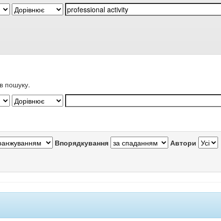
в пошуку.
Впорядкування
Автори