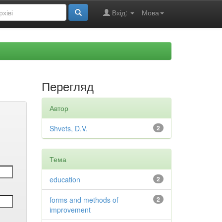
Вхід:
Мова
Перегляд
Автор
Shvets, D.V.
2
Тема
education
2
forms and methods of
2
improvement