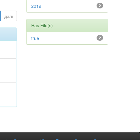
2019
2
далі
Has File(s)
true
2