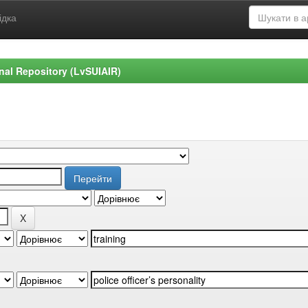
ідка
ional Repository (LvSUIAIR)