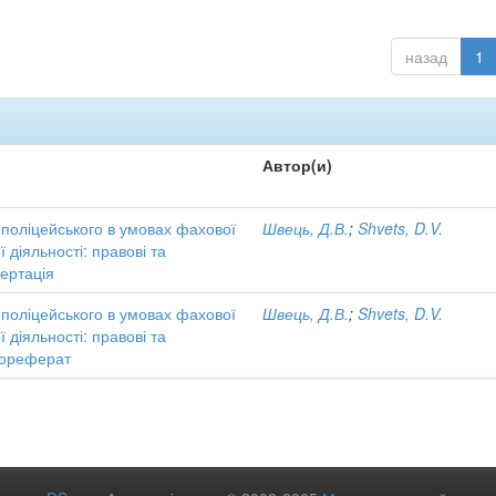
назад
1
Автор(и)
поліцейського в умовах фахової
Швець, Д.В.
;
Shvets, D.V.
 діяльності: правові та
сертація
поліцейського в умовах фахової
Швець, Д.В.
;
Shvets, D.V.
 діяльності: правові та
втореферат