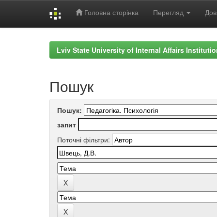
Головна сторінка
Перегляд
Дов
Skip
navigation
Lviv State University of Internal Affairs Institut
Пошук
Пошук:
запит
Поточні фільтри: