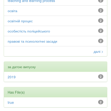
teaching and learning process
2
освіта
2
освітній процес
2
особистість поліцейського
2
правові та психологічні засади
2
далі >
за датою випуску
2019
2
Has File(s)
true
2