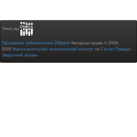
Тема від
Програмне забезпечення DSpace
Авторські права © 2002-
2005
Массачусетський технологічний інститут
та
Х’юлет Пакард
-
Зворотний зв’язок