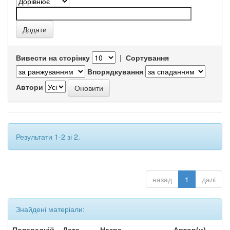
Вивести на сторінку
|
Сортування
Впорядкування
Автори
Результати 1-2 зі 2.
назад
1
далі
Знайдені матеріали:
Попередній
Дата
Назва
Автор(и)