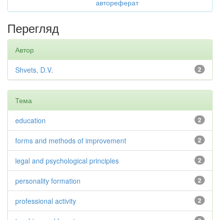
автореферат
Перегляд
Автор
Shvets, D.V.
2
Тема
education
2
forms and methods of improvement
2
legal and psychological principles
2
personality formation
2
professional activity
2