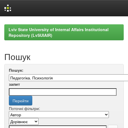
Skip
navigation
Lviv State University of Internal Affairs Institutional
Repository (LvSUIAIR)
Пошук
Пошук:
запит
Поточні фільтри: