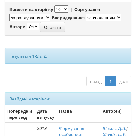
Вивести на сторінку
|
Сортування
Впорядкування
Автори
Результати 1-2 зі 2.
назад
1
далі
Знайдені матеріали:
Попередній
Дата
Назва
Автор(и)
перегляд
випуску
2019
Формування
Швець, Д.В.
;
особистості
Shvets, D.V.