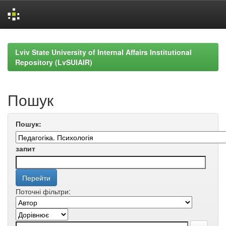
Skip
navigation
Lviv State University of Internal Affairs Institutional
Repository (LvSUIAIR)
Пошук
Пошук:
запит
Поточні фільтри: