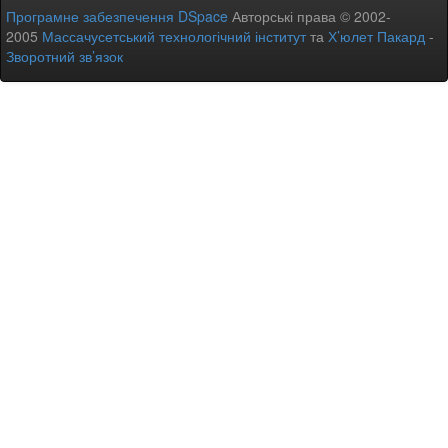
Програмне забезпечення DSpace
Авторські права © 2002-
2005
Массачусетський технологічний інститут
та
Х’юлет Пакард
-
Зворотний зв’язок