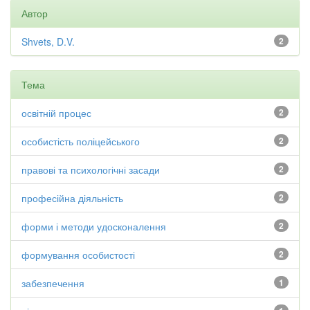
Автор
Shvets, D.V.
2
Тема
освітній процес
2
особистість поліцейського
2
правові та психологічні засади
2
професійна діяльність
2
форми і методи удосконалення
2
формування особистості
2
забезпечення
1