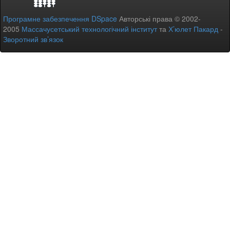
Програмне забезпечення DSpace
Авторські права © 2002-
2005
Массачусетський технологічний інститут
та
Х’юлет Пакард
-
Зворотний зв’язок