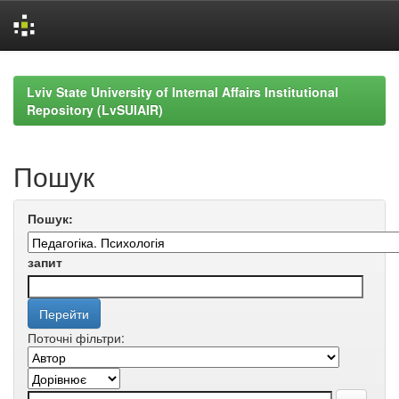
Skip
navigation
Lviv State University of Internal Affairs Institutional
Repository (LvSUIAIR)
Пошук
Пошук:
запит
Поточні фільтри: