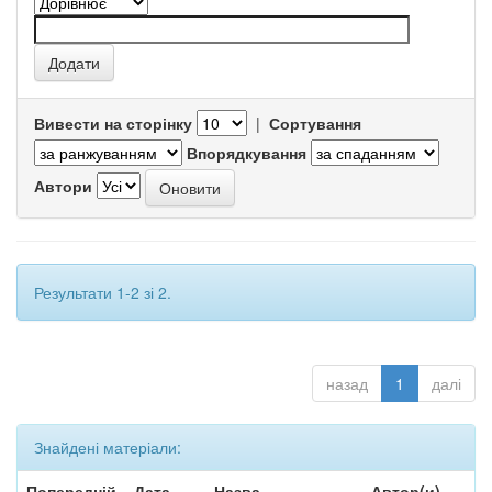
Вивести на сторінку
|
Сортування
Впорядкування
Автори
Результати 1-2 зі 2.
назад
1
далі
Знайдені матеріали:
Попередній
Дата
Назва
Автор(и)