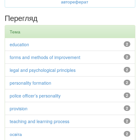
автореферат
Перегляд
Тема
education
2
forms and methods of improvement
2
legal and psychological principles
2
personality formation
2
police officer’s personality
2
provision
2
teaching and learning process
2
освіта
2