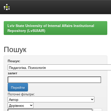
Skip
navigation
Lviv State University of Internal Affairs Institutional
Repository (LvSUIAIR)
Пошук
Пошук:
запит
Поточні фільтри: