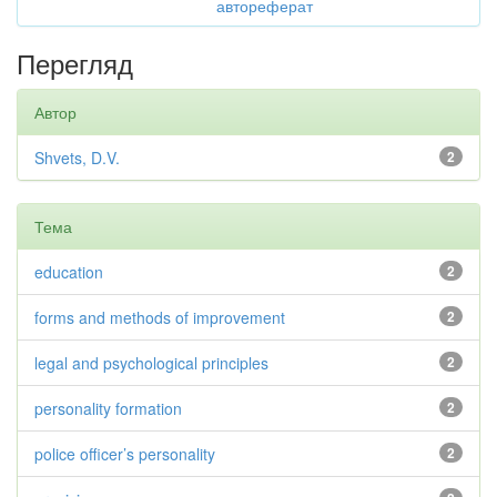
автореферат
Перегляд
Автор
Shvets, D.V.
2
Тема
education
2
forms and methods of improvement
2
legal and psychological principles
2
personality formation
2
police officer’s personality
2