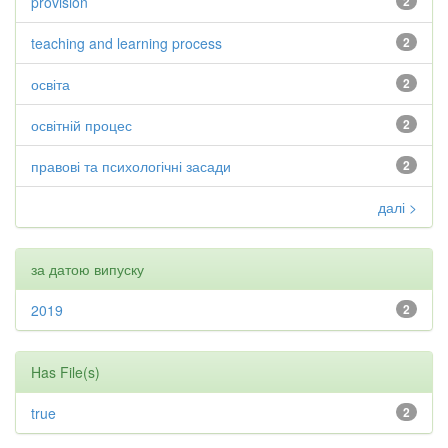
provision
2
teaching and learning process
2
освіта
2
освітній процес
2
правові та психологічні засади
2
далі >
за датою випуску
2019
2
Has File(s)
true
2