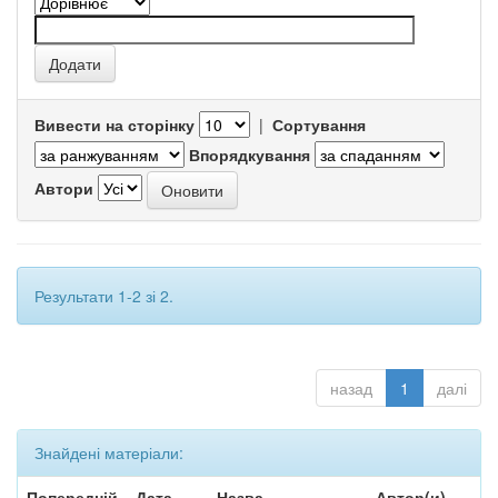
Вивести на сторінку
|
Сортування
Впорядкування
Автори
Результати 1-2 зі 2.
назад
1
далі
Знайдені матеріали:
Попередній
Дата
Назва
Автор(и)