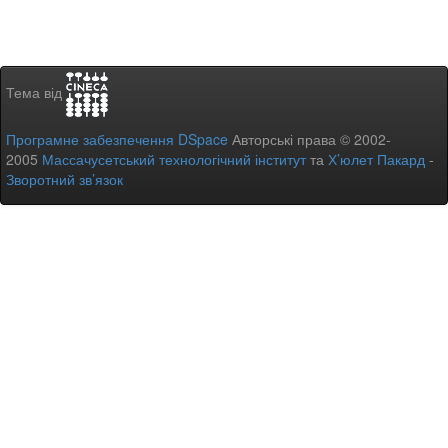
Тема від
Програмне забезпечення DSpace
Авторські права © 2002-
2005
Массачусетський технологічний інститут
та
Х’юлет Пакард
-
Зворотний зв’язок