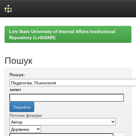
Skip
navigation
Lviv State University of Internal Affairs Institutional
Repository (LvSUIAIR)
Пошук
Пошук:
запит
Поточні фільтри: