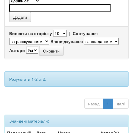
Вивести на сторінку
|
Сортування
Впорядкування
Автори
Результати 1-2 зі 2.
назад
1
далі
Знайдені матеріали:
Попередній
Дата
Назва
Автор(и)