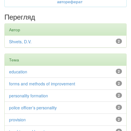
автореферат
Перегляд
Автор
Shvets, D.V.
2
Тема
education
2
forms and methods of improvement
2
personality formation
2
police officer’s personality
2
provision
2