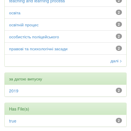
teaching and learning process
2
освіта
2
освітній процес
2
особистість поліцейського
2
правові та психологічні засади
2
далі >
за датою випуску
2019
2
Has File(s)
true
2