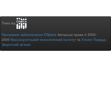
Тема від
Програмне забезпечення DSpace
Авторські права © 2002-
2005
Массачусетський технологічний інститут
та
Х’юлет Пакард
-
Зворотний зв’язок